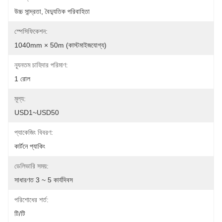
উচ্চ সান্দ্রতা, বৈদ্যুতিক পরিবাহিতা
স্পেসিফিকেশন:
1040mm × 50m (কাস্টমাইজযোগ্য)
ন্যূনতম চাহিদার পরিমাণ:
1 রোল
মূল্য:
USD1~USD50
প্যাকেজিং বিবরণ:
কার্টনে প্যাকিং
ডেলিভারি সময়:
সাধারণত 3 ~ 5 কার্যদিবস
পরিশোধের শর্ত:
টি/টি