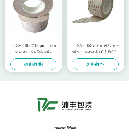
TESA 68562 50μm বাইরের
TESA 68537 স্বচ্ছ পিইটি ডাবল
আবহাওয়ার জন্য ট্যাক্সিফাইড
সাইডেড আঠালো টেপ 0.1 মিমি উচ্চ
অ্যাক্রিলিকের সাথে ডাবল সাইডেড
তাপমাত্রা প্রতিরোধের সাথে অ্যান্টি-
সেরা দাম পান
সেরা দাম পান
আঠালো টেপ
রিবান্ড
সোশ্যাল মিডিয়া