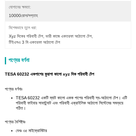
যোগানের ক্ষমতা:
10000রোল/সপ্তাহ
বিশেষভাবে তুলে ধরা:
Xyz দিকের পরিবাহী টেপ
, 
ভারী কাজে একতরফা আঠালো টেপ
, 
টিইএসএ 3 মি একতরফা আঠালো টেপ
পণ্যের বর্ণনা
TESA 60232 একপাশের কুয়াশা কালো xyz দিক পরিবাহী টেপ
পণ্যের বর্ণনাঃ
TESA 60232 একটি ম্যাট কালো একক পাশের পরিবাহী স্ব-আঠালো টেপ। এটি
পরিবাহী ফাইবার সাবস্ট্র্যাট এবং পরিবাহী এক্রাইলিক আঠালো সিস্টেমের সমন্বয়ে
গঠিত।
পণ্যের বৈশিষ্ট্যঃ
বেধঃ ৩৫ মাইক্রোমিটার