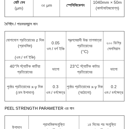
মোট বেধ
1040mm × 50m
৩৫ μm
স্পেসিফিকেশন
(μm)
(কাস্টমাইজযোগ্য)
বৈশিষ্ট্য / পারফরম্যান্স মান
যোগাযোগ প্রতিরোধের z দিক
স্বল্পমেয়াদী উচ্চ তাপমাত্রা
0.05
২০০ ডিগ্রি
(প্রাথমিক)
প্রতিরোধের
ওম / বর্গ ইঞ্চি
সেলসিয়াস
(°C)
(
ওম / বর্গ ইঞ্চি
)
40°সি স্ট্যাটিক কাটিয়া
23°C স্ট্যাটিক কাটার
ভালো
ভালো
প্রতিরোধের
প্রতিরোধের
পৃষ্ঠের প্রতিরোধের x-y দিক
0.3
পৃষ্ঠের প্রতিরোধের x-y দিক
0.2
(বেস উপাদান)
ওম / বর্গক্ষেত্র
(আঠালো)
ওম / বর্গক্ষেত্র
PEEL STRENGTH PARAMETER এর মান
প্রাথমিক
সংযুক্তি
১৪ দিনের পর সংযুক্তি
উপাদান