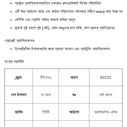
গ্রাউন্ড অ্যাপ্লিকেশনগুলিতে চমৎকার এক্সওয়াইজাই দিকের পরিবাহিতা
এটি উচ্চ আঠালো আছে এবং কঠোর পরিবেশগত অবস্থার অধীনে warp করা সহজ নয়
মেশিনিং এবং প্রেসিং পর্যায়ে নমনকে কমিয়ে আনুন
কুয়াশা পৃষ্ঠ কালো পৃষ্ঠ (মেট), কোন আঙুলের ছাপ বাকি, ভাল দ্রাবক প্রতিরোধের
প্রোডাক্ট অ্যাপ্লিকেশনঃ
ইলেকট্রনিক উপাদানগুলির জন্য প্রান্ত আবরণ এবং গ্রাউন্ডিং অ্যাপ্লিকেশন
পণ্যের পরামিতি
ব্র্যান্ড
টিইএসএ
মডেল
60232
বেস উপাদান
অ বোনা
রঙ
মেট কালো
ব্যাকিং
পিইটি
আঠালো
অ্যাক্রিলিক এসিড