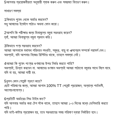
5আপনার প্রয়োজনীয়তা অনুযায়ী প্যাক করুন এবং সময়মত বিতরণ করুন।
সাধারণ সমস্যা
1কিভাবে পুফেং থেকে অর্ডার করবেন?
শুধু আমাদের ইমেইল পাঠাও অথবা ফোন করো।
2আপনি কি পরীক্ষার জন্য বিনামূল্যে নমুনা সরবরাহ করেন?
হ্যাঁ, আমরা বিনামূল্যে নমুনা প্রদান করি।
3কিভাবে পণ্য সরবরাহ করবেন?
আমরা আপনাকে যথাযথ পরিবহন পদ্ধতি, সমুদ্র, বায়ু বা এক্সপ্রেস সম্পর্কে পরামর্শ দেব।
অবশ্যই, যদি আপনার নিজের রিপিটার থাকে, তাহলে সমস্যা নেই।
4আমরা কি পুফেং পণ্যের গুণমানের উপর নির্ভর করতে পারি?
অবশ্যই, চিন্তা করবেন না. আমাদের গুণমান অবশ্যই আমরা পাঠানো নমুনার সাথে মিলে যাবে.
যদি না হয়, আমরা দায়ী হব.
5বুফন কোন পেমেন্ট গ্রহণ করে?
ছোট পরিমাণের জন্য, আমরা আগাম 100% TT পেমেন্ট প্রয়োজন; অন্যান্য শর্তাবলী,
আলোচনাযোগ্য।
6প্রতিটি অর্ডারের লিড টাইম কত?
যদি আপনার অর্ডার করা টেপ স্টক থাকে, তাহলে আমরা ১-৩ দিনের মধ্যে ডেলিভারি করতে
পারি।
যদি ডাই-কাটার প্রয়োজন হয়, তবে সরবরাহের সময় পরিমাণ দ্বারা নির্ধারিত হবে।