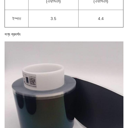
(এন/সিএম)
(এন/সিএম)
ইস্পাত
3.5
4.4
পণ্য প্রদর্শন