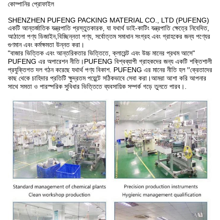
কোম্পানির প্রোফাইল
SHENZHEN PUFENG PACKING MATERIAL CO., LTD (PUFENG)
একটি আন্তর্জাতিক যন্ত্রপাতি প্রস্তুতকারক, যা যথার্থ ডাই-কাটিং যন্ত্রপাতি ক্ষেত্রে নিবেদিত,
আঠালো পণ্য ডিজাইন,বিচ্ছিন্নতা পণ্য, সর্বোত্তম সমাধান সংগ্রহ এবং গ্রাহকের জন্য পণ্যের
গুণমান এবং কর্মক্ষমতা উন্নত করা।
"বাজার ভিত্তিক এবং আন্তরিকতার ভিত্তিতে, ক্লায়েন্ট এবং উচ্চ মানের প্রথম আসে"
PUFENG এর অপারেশন নীতি।PUFENG বিশ্বব্যাপী গ্রাহকদের জন্য একটি শক্তিশালী
প্রযুক্তিগত দল গঠন করেছে যথার্থ পণ্য বিকাশ. PUFENG এর মানের নীতি হল ′′ক্রেতাদের
কাছ থেকে চাহিদার প্রতিটি ক্ষুদ্রতম পয়েন্টে সঠিকভাবে সেবা করা।আমরা আশা করি আপনার
সাথে সমতা ও পারস্পরিক সুবিধার ভিত্তিতে ব্যবসায়িক সম্পর্ক গড়ে তুলতে পারব।.