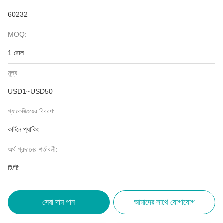
60232
MOQ:
1 রোল
মূল্য:
USD1~USD50
প্যাকেজিংয়ের বিবরণ:
কার্টনে প্যাকিং
অর্থ প্রদানের শর্তাবলী:
টি/টি
সেরা দাম পান
আমাদের সাথে যোগাযোগ