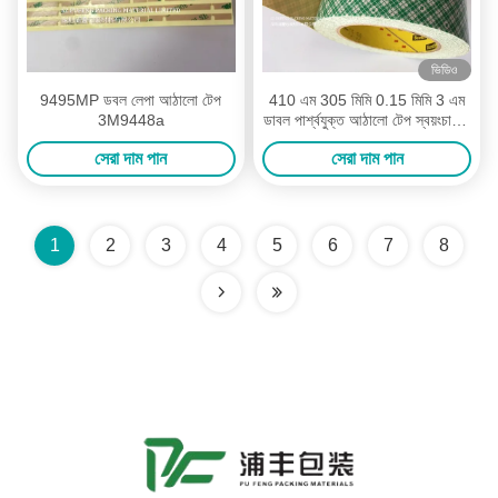
ভিডিও
9495MP ডবল লেপা আঠালো টেপ
410 এম 305 মিমি 0.15 মিমি 3 এম
3M9448a
ডাবল পার্শ্বযুক্ত আঠালো টেপ স্বয়ংচালিত
এবং ইলেকট্রনিক্স শিল্প
সেরা দাম পান
সেরা দাম পান
1
2
3
4
5
6
7
8