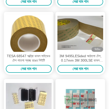
সেরা দাম পান
সেরা দাম পান
ভিডিও
TESA 68547 আল্ট্রা ডাবল সাইডেড
3M 9495LESided আঠালো টেপ,
টেপ পাতলা স্বচ্ছ রঙের পিইটি
0.17mm 3M 300LSE ডাবল
সাইডেড টেপ
সেরা দাম পান
সেরা দাম পান