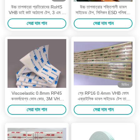
উচ্চ তাপমাত্রা প্রতিরোধের RoHS
উচ্চ তাপমাত্রার শক্তিশালী ডাবল
VHB ডাই কাট আঠালো টেপ, 3 এম পি
সাইডেড টেপ, সিলিকন ESD পলিমাইড
ফোম ডাবল পার্শ্বযুক্ত টেপ
ডাই কাট ক্যাপ্টন টেপ
সেরা দাম পান
সেরা দাম পান
ভিডিও
Viscoelastic 0.8mm RP45
গ্রে RP16 0.4mm VHB ফোম
কনফর্মযোগ্য ফোম কোর, 3M VHB
এক্রাইলিক ডাবল সাইডেড টেপ তাপ
ডবল পার্শ্বযুক্ত টেপ দিয়ে আঠালো টেপ
প্রতিরোধী গ্রে ফোম
সেরা দাম পান
সেরা দাম পান
কাটুন