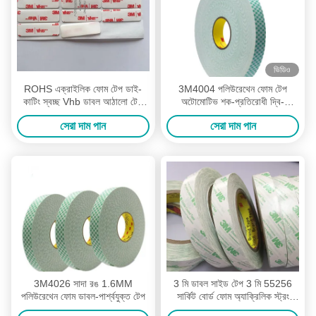
ভিডিও
ROHS এক্রাইলিক ফোম টেপ ডাই-
3M4004 পলিউরেথেন ফোম টেপ
কাটিং স্বচ্ছ Vhb ডাবল আঠালো টেপ
অটোমোটিভ শক-প্রতিরোধী দ্বি-
3m Vhb আঠালো ব্যাপকভাবে ব্যবহার
পার্শ্বযুক্ত টেপ
সেরা দাম পান
সেরা দাম পান
3M4026 সাদা রঙ 1.6MM
3 মি ডাবল সাইড টেপ 3 মি 55256
পলিউরেথেন ফোম ডাবল-পার্শ্বযুক্ত টেপ
সার্কিট বোর্ড ফোম অ্যাক্রিলিক স্ট্রং
আঠালো ফিক্সিং টেপ