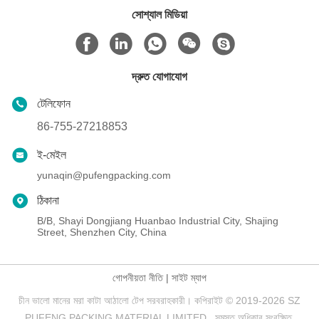
সোশ্যাল মিডিয়া
দ্রুত যোগাযোগ
টেলিফোন
86-755-27218853
ই-মেইল
yunaqin@pufengpacking.com
ঠিকানা
B/B, Shayi Dongjiang Huanbao Industrial City, Shajing
Street, Shenzhen City, China
গোপনীয়তা নীতি
|
সাইট ম্যাপ
চীন ভালো মানের মরা কাটা আঠালো টেপ সরবরাহকারী। কপিরাইট © 2019-2026 SZ
PUFENG PACKING MATERIAL LIMITED . সমস্ত অধিকার সংরক্ষিত.