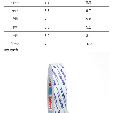
এবিএস
7.7
9.9
গ্লাস
8.3
9.7
পিসি
7.9
9.8
পিই
3.8
5.1
পিপি
6.2
8.1
ইস্পাত
7.9
10.2
পণ্য প্রদর্শন