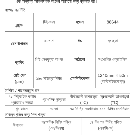
এবং অন্যান্য আলংকারিক অংশের আঠালো জন্য ব্যবহৃত হয়।
পণ্যের পরামিতি
টিইএসএ
মডেল
88644
ব্র্যান্ড
অ বোনা
রঙ
স্বচ্ছতা
বেস উপাদান
পিই লেপযুক্ত কাগজ
আঠালো
সংশোধিত এক্রাইলিক
ব্যাকিং
মোট বেধ
1240mm × 50m
১৬০ মাইক্রোমিটার
স্পেসিফিকেশন
(μm)
(কাস্টমাইজযোগ্য)
বৈশিষ্ট্য / পারফরম্যান্স মান
৭০°সি
ট্যাটিক কাটার
দীর্ঘমেয়াদী তাপমাত্রা
স্বল্পমেয়াদী তাপমাত্রা
প্রাথমিক সান্দ্রতা
প্রতিরোধ ক্ষমতা
(°C)
(°C)
খুব ভালো
ভালো
৭০ ডিগ্রি সেলসিয়াস
১১০ ডিগ্রি সেলসিয়াস
বিভিন্ন পৃষ্ঠের জন্য পিল শক্তি
প্রাথমিক পিলিং শক্তি
১৪ দিন পর পিলিং শক্তি
উপাদান
(এন/সিএম)
(এন/সিএম)