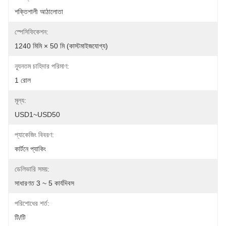
শক্তিশালী আঠালোতা
স্পেসিফিকেশন:
1240 মিমি × 50 মি (কাস্টমাইজযোগ্য)
ন্যূনতম চাহিদার পরিমাণ:
1 রোল
মূল্য:
USD1~USD50
প্যাকেজিং বিবরণ:
কার্টনে প্যাকিং
ডেলিভারি সময়:
সাধারণত 3 ~ 5 কার্যদিবস
পরিশোধের শর্ত:
টি/টি