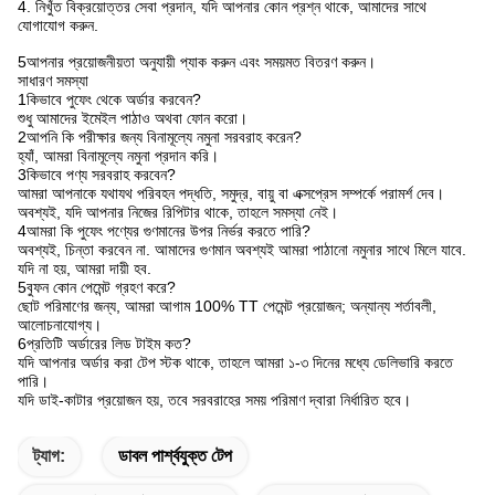
4. নিখুঁত বিক্রয়োত্তর সেবা প্রদান, যদি আপনার কোন প্রশ্ন থাকে, আমাদের সাথে
যোগাযোগ করুন.
5আপনার প্রয়োজনীয়তা অনুযায়ী প্যাক করুন এবং সময়মত বিতরণ করুন।
সাধারণ সমস্যা
1কিভাবে পুফেং থেকে অর্ডার করবেন?
শুধু আমাদের ইমেইল পাঠাও অথবা ফোন করো।
2আপনি কি পরীক্ষার জন্য বিনামূল্যে নমুনা সরবরাহ করেন?
হ্যাঁ, আমরা বিনামূল্যে নমুনা প্রদান করি।
3কিভাবে পণ্য সরবরাহ করবেন?
আমরা আপনাকে যথাযথ পরিবহন পদ্ধতি, সমুদ্র, বায়ু বা এক্সপ্রেস সম্পর্কে পরামর্শ দেব।
অবশ্যই, যদি আপনার নিজের রিপিটার থাকে, তাহলে সমস্যা নেই।
4আমরা কি পুফেং পণ্যের গুণমানের উপর নির্ভর করতে পারি?
অবশ্যই, চিন্তা করবেন না. আমাদের গুণমান অবশ্যই আমরা পাঠানো নমুনার সাথে মিলে যাবে.
যদি না হয়, আমরা দায়ী হব.
5বুফন কোন পেমেন্ট গ্রহণ করে?
ছোট পরিমাণের জন্য, আমরা আগাম 100% TT পেমেন্ট প্রয়োজন; অন্যান্য শর্তাবলী,
আলোচনাযোগ্য।
6প্রতিটি অর্ডারের লিড টাইম কত?
যদি আপনার অর্ডার করা টেপ স্টক থাকে, তাহলে আমরা ১-৩ দিনের মধ্যে ডেলিভারি করতে
পারি।
যদি ডাই-কাটার প্রয়োজন হয়, তবে সরবরাহের সময় পরিমাণ দ্বারা নির্ধারিত হবে।
ট্যাগ:
ডাবল পার্শ্বযুক্ত টেপ