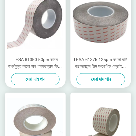
TESA 61350 50μm ডাবল
TESA 61375 125μm কালো হাই-
পার্শ্বযুক্ত কালো হাই পারফরম্যান্স ফিল্মিক
পারফরম্যান্স ফিল্ম সংশোধিত এক্রাইলিক
টেপ
আঠালো সহ ডাবল সাইডেড টেপ
সেরা দাম পান
সেরা দাম পান