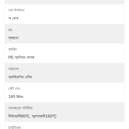
বেস উপাদান:
অ বোনা
রঙ:
স্বচ্ছতা
ব্যাকিং:
PE প্রলিপ্ত কাগজ
আঠালো:
অ্যাক্রিলিক এসিড
মোট বেধ:
160 Μm
তাপমাত্রা পরিসীমা:
দীর্ঘমেয়াদী80℃, স্বল্পমেয়াদী160℃
চারিত্রিক: