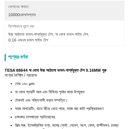
যোগানের ক্ষমতা:
10000রোল/সপ্তাহ
বিশেষভাবে তুলে ধরা:
উচ্চ আঠালো ডাবল-পার্শ্বযুক্ত টেপ
, 
অ বোনা ডাবল-সাইড টেপ
, 
0.16 এমএম ডাবল সাইড টেপ
পণ্যের বর্ণনা
TESA 88644 অ বোনা উচ্চ আঠালো ডাবল-পার্শ্বযুক্ত টেপ 0.16MM পুরু
পণ্যের বৈশিষ্ট্য / প্রয়োগঃ
বেধঃ ১৬০ μm
অ বোনা স্তরটি নরম এবং বিভিন্ন পৃষ্ঠের জন্য উপযুক্ত
টেকসই এবং শক্তিশালী বন্ধন সম্পত্তি।
সহজ অপারেটিং, হাতে ছিঁড়ে যেতে পারে, সহজ মরা কাটা প্রক্রিয়াকরণ
চমৎকার তাপমাত্রা প্রতিরোধের.
ফিল্ম শুরু, ইলেকট্রনিক পণ্য, নামের প্লেট, লেবেল, অংশ, ফোম, বাষ্পীভবন, চামড়া