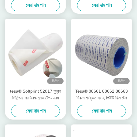
সেরা দাম পান
সেরা দাম পান
ভিডিও
ভিডিও
tesa® Softprint 52017 মুদ্রণ
Tesa® 88661 88662 88663
সিলিন্ডার প্রতিরক্ষামূলক টেপ- নরম
দ্বি-পার্শ্বযুক্ত স্বচ্ছ পিইটি ফিল্ম টেপ
সেরা দাম পান
সেরা দাম পান