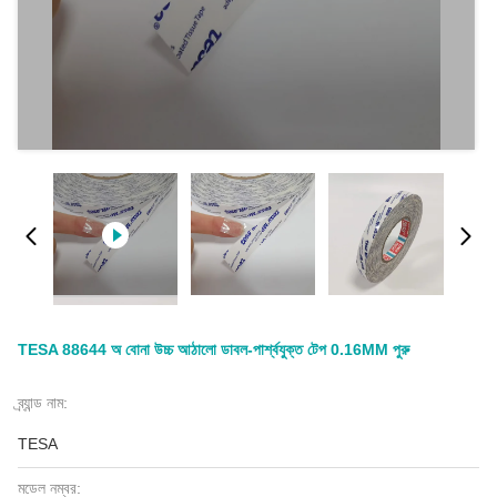
TESA 88644 অ বোনা উচ্চ আঠালো ডাবল-পার্শ্বযুক্ত টেপ 0.16MM পুরু
ব্র্যান্ড নাম:
TESA
মডেল নম্বর: