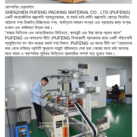
কোম্পানির প্রোফাইল
SHENZHEN PUFENG PACKING MATERIAL CO., LTD (PUFENG)
একটি আন্তর্জাতিক যন্ত্রপাতি প্রস্তুতকারক, যা যথার্থ ডাই-কাটিং যন্ত্রপাতি ক্ষেত্রে নিবেদিত,
আঠালো পণ্য ডিজাইন,বিচ্ছিন্নতা পণ্য, সর্বোত্তম সমাধান সংগ্রহ এবং গ্রাহকের জন্য পণ্যের
গুণমান এবং কর্মক্ষমতা উন্নত করা।
"বাজার ভিত্তিক এবং আন্তরিকতার ভিত্তিতে, ক্লায়েন্ট এবং উচ্চ মানের প্রথম আসে"
PUFENG এর অপারেশন নীতি।PUFENG বিশ্বব্যাপী গ্রাহকদের জন্য একটি শক্তিশালী
প্রযুক্তিগত দল গঠন করেছে যথার্থ পণ্য বিকাশ. PUFENG এর মানের নীতি হল ′′ক্রেতাদের
কাছ থেকে চাহিদার প্রতিটি ক্ষুদ্রতম পয়েন্টে সঠিকভাবে সেবা করা।আমরা আশা করি আপনার
সাথে সমতা ও পারস্পরিক সুবিধার ভিত্তিতে ব্যবসায়িক সম্পর্ক গড়ে তুলতে পারব।.