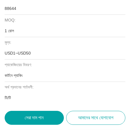
88644
MOQ:
1 রোল
মূল্য:
USD1~USD50
প্যাকেজিংয়ের বিবরণ:
কার্টনে প্যাকিং
অর্থ প্রদানের শর্তাবলী:
টি/টি
সেরা দাম পান
আমাদের সাথে যোগাযোগ