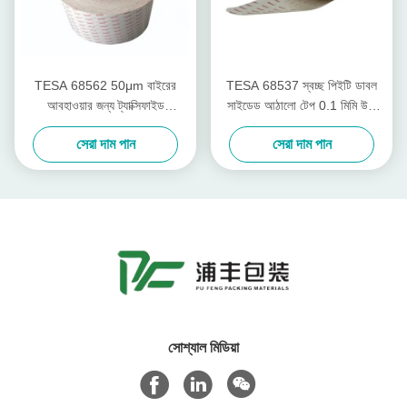
TESA 68562 50μm বাইরের
TESA 68537 স্বচ্ছ পিইটি ডাবল
আবহাওয়ার জন্য ট্যাক্সিফাইড
সাইডেড আঠালো টেপ 0.1 মিমি উচ্চ
অ্যাক্রিলিকের সাথে ডাবল সাইডেড
তাপমাত্রা প্রতিরোধের সাথে অ্যান্টি-
সেরা দাম পান
সেরা দাম পান
আঠালো টেপ
রিবান্ড
সোশ্যাল মিডিয়া