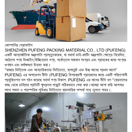
কোম্পানির প্রোফাইল
SHENZHEN PUFENG PACKING MATERIAL CO., LTD (PUFENG)
একটি আন্তর্জাতিক যন্ত্রপাতি প্রস্তুতকারক, যা যথার্থ ডাই-কাটিং যন্ত্রপাতি ক্ষেত্রে নিবেদিত,
আঠালো পণ্য ডিজাইন,বিচ্ছিন্নতা পণ্য, সর্বোত্তম সমাধান সংগ্রহ এবং গ্রাহকের জন্য পণ্যের
গুণমান এবং কর্মক্ষমতা উন্নত করা।
"বাজার ভিত্তিক এবং আন্তরিকতার ভিত্তিতে, ক্লায়েন্ট এবং উচ্চ মানের প্রথম আসে"
PUFENG এর অপারেশন নীতি।PUFENG বিশ্বব্যাপী গ্রাহকদের জন্য একটি শক্তিশালী
প্রযুক্তিগত দল গঠন করেছে যথার্থ পণ্য বিকাশ. PUFENG এর মানের নীতি হল ′′ক্রেতাদের
কাছ থেকে চাহিদার প্রতিটি ক্ষুদ্রতম পয়েন্টে সঠিকভাবে সেবা করা।আমরা আশা করি আপনার
সাথে সমতা ও পারস্পরিক সুবিধার ভিত্তিতে ব্যবসায়িক সম্পর্ক গড়ে তুলতে পারব।.