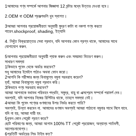
1আমাদের পণ্য সম্পর্কে আপনার জিজ্ঞাসা 12 ঘন্টার মধ্যে উত্তর দেওয়া হবে।
2.OEM বা ODM প্রকল্পগুলি খুব স্বাগত।
3আমরা আপনার প্রয়োজনীয়তা অনুযায়ী মুদ্রণ কাটা বা নকশা পণ্য করতে
পারেন.shockproof, shading, ইত্যাদি
4. নিখুঁত বিক্রয়োত্তর সেবা প্রদান, যদি আপনার কোন প্রশ্ন থাকে, আমাদের সাথে
যোগাযোগ করুন.
5আপনার প্রয়োজনীয়তা অনুযায়ী প্যাক করুন এবং সময়মত বিতরণ করুন।
সাধারণ সমস্যা
1কিভাবে পুফেং থেকে অর্ডার করবেন?
শুধু আমাদের ইমেইল পাঠাও অথবা ফোন করো।
2আপনি কি পরীক্ষার জন্য বিনামূল্যে নমুনা সরবরাহ করেন?
হ্যাঁ, আমরা বিনামূল্যে নমুনা প্রদান করি।
3কিভাবে পণ্য সরবরাহ করবেন?
আমরা আপনাকে যথাযথ পরিবহন পদ্ধতি, সমুদ্র, বায়ু বা এক্সপ্রেস সম্পর্কে পরামর্শ দেব।
অবশ্যই, যদি আপনার নিজের রিপিটার থাকে, তাহলে সমস্যা নেই।
4আমরা কি পুফেং পণ্যের গুণমানের উপর নির্ভর করতে পারি?
অবশ্যই, চিন্তা করবেন না. আমাদের গুণমান অবশ্যই আমরা পাঠানো নমুনার সাথে মিলে যাবে.
যদি না হয়, আমরা দায়ী হব.
5বুফন কোন পেমেন্ট গ্রহণ করে?
ছোট পরিমাণের জন্য, আমরা আগাম 100% TT পেমেন্ট প্রয়োজন; অন্যান্য শর্তাবলী,
আলোচনাযোগ্য।
6প্রতিটি অর্ডারের লিড টাইম কত?