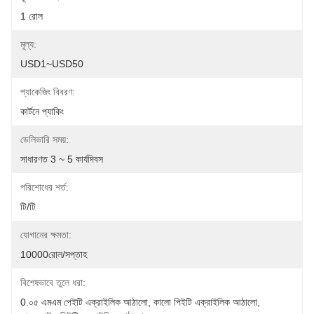
1 রোল
মূল্য:
USD1~USD50
প্যাকেজিং বিবরণ:
কার্টনে প্যাকিং
ডেলিভারি সময়:
সাধারণত 3 ~ 5 কার্যদিবস
পরিশোধের শর্ত:
টি/টি
যোগানের ক্ষমতা:
10000রোল/সপ্তাহ
বিশেষভাবে তুলে ধরা:
0.০৫ এমএম পেইটি এক্রাইলিক আঠালো
, 
কালো পিইটি এক্রাইলিক আঠালো
, 