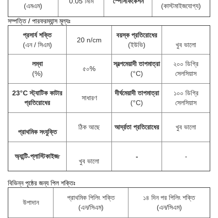
0.05 মিমি
স্পেসিফিকেশন
(এমএম)
(কাস্টমাইজযোগ্য)
সম্পত্তি / পারফরম্যান্স মূল্যঃ
প্রসার্য শক্তি
বয়স্ক প্রতিরোধের
20 n/cm
(এন / সিএম)
(ইউভি)
খুব ভালো
লম্বা
স্বল্পমেয়াদী তাপমাত্রা
২০০ ডিগ্রি
৫০%
(%)
(°C)
সেলসিয়াস
23°C স্ট্যাটিক কাটার
দীর্ঘমেয়াদী তাপমাত্রা
১০০ ডিগ্রি
সাধারণ
প্রতিরোধের
(°C)
সেলসিয়াস
ঠিক আছে
আর্দ্রতা প্রতিরোধের
খুব ভালো
প্রাথমিক সংযুক্তি
অ্যান্টি-প্লাস্টিকাইজ
r
-
-
খুব ভালো
বিভিন্ন পৃষ্ঠের জন্য পিল শক্তিঃ
প্রাথমিক পিলিং শক্তি
১৪ দিন পর পিলিং শক্তি
উপাদান
(এন/সিএম)
(এন/সিএম)