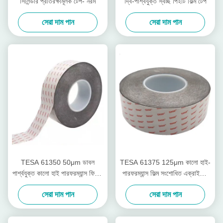
সিলিন্ডার প্রতিরক্ষামূলক টেপ- নরম
দ্বি-পার্শ্বযুক্ত স্বচ্ছ পিইটি ফিল্ম টেপ
সেরা দাম পান
সেরা দাম পান
TESA 61350 50μm ডাবল
TESA 61375 125μm কালো হাই-
পার্শ্বযুক্ত কালো হাই পারফরম্যান্স ফিল্মিক
পারফরম্যান্স ফিল্ম সংশোধিত এক্রাইলিক
টেপ
আঠালো সহ ডাবল সাইডেড টেপ
সেরা দাম পান
সেরা দাম পান