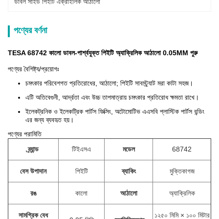
ডাবল সাইড পিইটি এক্রাইলিক আঠালো
পণ্যের বর্ণনা
TESA 68742 কালো ডাবল-পার্শ্বযুক্ত পিইটি অ্যাক্রিলিক আঠালো 0.05MM পুরু
পণ্যের বৈশিষ্ট্য/প্রয়োগঃ
চমৎকার পরিবেশগত প্রতিরোধের, আঠালো; পিইটি সাবস্ট্র্যাট মরা কাটা সহজ।
এটি অতিবেগুনী, আর্দ্রতা এবং উচ্চ তাপমাত্রায় চমৎকার প্রতিরোধ ক্ষমতা রাখে।
ইলেকট্রনিক ও ইলেকট্রিক পার্টস ফিক্সিং, অটোমোটিভ এএসবি প্লাস্টিক পার্টস বন্ডিং
এর জন্য ব্যবহৃত হয়।
পণ্যের পরামিতি
ব্র্যান্ড
টিইএসএ
মডেল
68742
বেস উপাদান
পিইটি
ব্যাকিং
মুক্তি
কাগজ
রঙ
কালো
আঠালো
অ্যাক্রিলিক
সামগ্রিক বেধ
১২৫০ মিমি × ১০০ মিটার