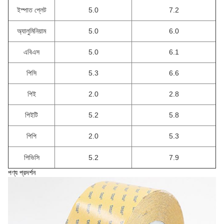
ইস্পাত প্লেট
5.0
7.2
অ্যালুমিনিয়াম
5.0
6.0
এবিএস
5.0
6.1
পিসি
5.3
6.6
পিই
2.0
2.8
পিইটি
5.2
5.8
পিপি
2.0
5.3
পিভিসি
5.2
7.9
পণ্য প্রদর্শন