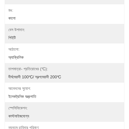
রঙ:
কালো
বেস উপাদান:
পিইটি
আঠালো:
অ্যাক্রিলিক
তাপমাত্রা- প্রতিরোধের (℃):
দীর্ঘমেয়াদী 100℃/ স্বল্পমেয়াদী 200℃
আবেদনের সুযোগ:
ইলেকট্রনিক যন্ত্রপাতি
স্পেসিফিকেশন:
কাস্টমাইজযোগ্য
ন্যূনতম চাহিদার পরিমাণ: