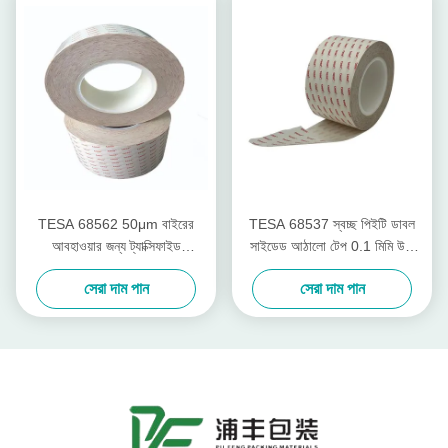
TESA 68562 50μm বাইরের
TESA 68537 স্বচ্ছ পিইটি ডাবল
আবহাওয়ার জন্য ট্যাক্সিফাইড
সাইডেড আঠালো টেপ 0.1 মিমি উচ্চ
অ্যাক্রিলিকের সাথে ডাবল সাইডেড
তাপমাত্রা প্রতিরোধের সাথে অ্যান্টি-
সেরা দাম পান
সেরা দাম পান
আঠালো টেপ
রিবান্ড