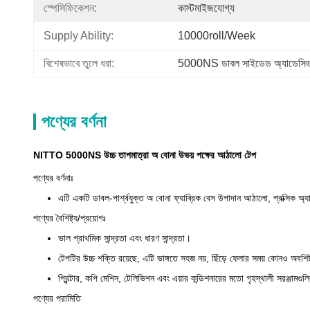
স্পেসিফিকেশন:
কাস্টমাইজযোগ্য
Supply Ability:
10000roll/week
বিশেষভাবে তুলে ধরা:
5000NS ডাবল সাইডেড অ্যাডেসিভ
পণ্যের বর্ণনা
NITTO 5000NS উচ্চ তাপমাত্রা অ বোনা উভয় পক্ষের আঠালো টেপ
পণ্যের বর্ণনাঃ
এটি একটি ডাবল-পার্শ্বযুক্ত অ বোনা ফ্যাব্রিক বেস উপাদান আঠালো, প্রক্সিক অ্
পণ্যের বৈশিষ্ট্য/প্রয়োগঃ
ভাল প্রাথমিক সান্দ্রতা এবং ধারণ সান্দ্রতা।
টেপটির উচ্চ শক্তি রয়েছে, এটি ভাঙ্গতে সহজ নয়, ছিঁড়ে ফেলার সময় কোনও অবশ
প্রিন্টার, কপি মেশিন, টেলিভিশন এবং এয়ার কন্ডিশনারের মতো গৃহস্থালী সরঞ্জা
পণ্যের পরামিতি