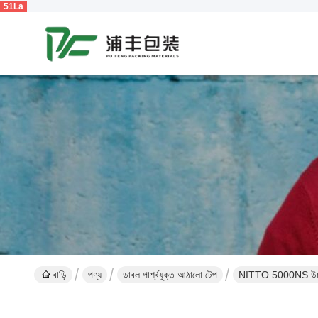
51La
বাড়ি
পণ্য
ডাবল পার্শ্বযুক্ত আঠালো টেপ
NITTO 5000NS উচ্চ তা