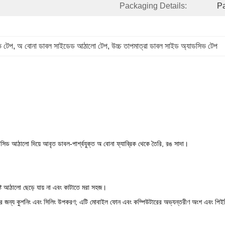
Packaging Details:
Pa
 টেপ
, 
অ বোনা ডাবল সাইডেড আঠালো টেপ
, 
উচ্চ তাপমাত্রা ডাবল সাইড অ্যাডসিভ টেপ
যাসিড আঠালো দিয়ে আবৃত ডাবল-পার্শ্বযুক্ত অ বোনা ফ্যাব্রিক থেকে তৈরি, রঙ সাদা।
িষ্ট আঠালো ছেড়ে যায় না এবং কাটাতে মরা সহজ।
মগুলির জন্য কুশনিং এবং সিলিং উপকরণ; এটি মোবাইল ফোন এবং কম্পিউটারের অভ্যন্তরীণ অংশ এবং পিইট