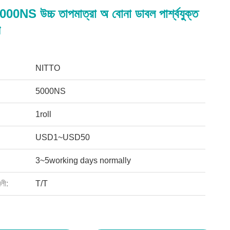
NS উচ্চ তাপমাত্রা অ বোনা ডাবল পার্শ্বযুক্ত
প
NITTO
5000NS
1roll
USD1~USD50
3~5working days normally
বলী:
T/T