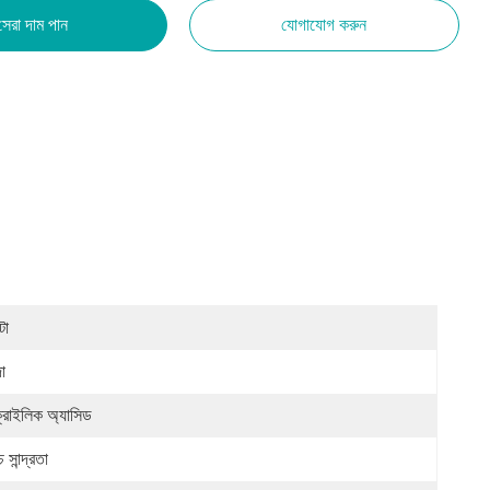
সেরা দাম পান
যোগাযোগ করুন
টো
া
্রাইলিক অ্যাসিড
চ সান্দ্রতা