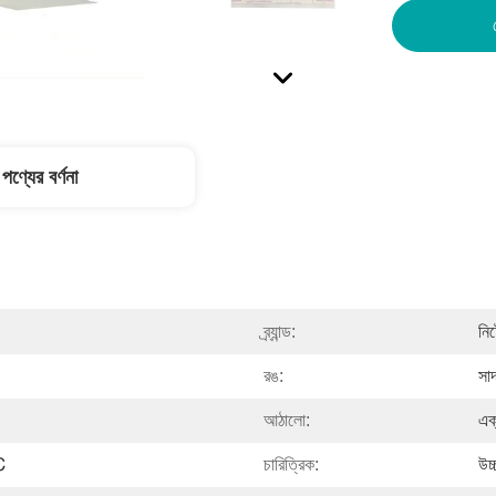
পণ্যের বর্ণনা
ব্র্যান্ড:
নি
রঙ:
সাদ
আঠালো:
এক
℃
চারিত্রিক:
উচ্