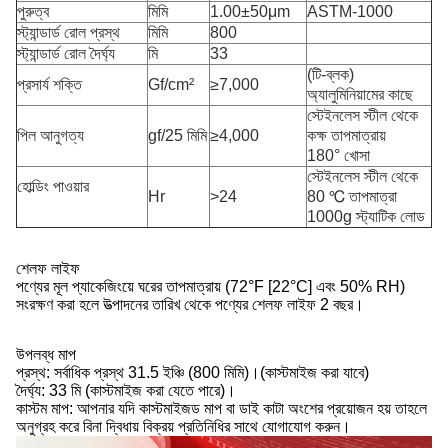
পুরুত্ব
মিমি
1.00±50μm
ASTM-1000
স্ট্যান্ডার্ড রোল প্রস্থ
মিমি
800
স্ট্যান্ডার্ড রোল দৈর্ঘ্য
মি
33
(টি-ব্লক)
প্রসার্য শক্তি
Gf/cm²
≥7,000
অ্যালুমিনিয়ামের কাছে
স্টেইনলেস স্টীল থেকে
পিল আনুগত্য
gf/25 মিমি
≥4,000
কক্ষ তাপমাত্রায়
180° খোসা
স্টেইনলেস স্টীল থেকে
হোল্ডিং পাওয়ার
Hr
>24
80 ℃ তাপমাত্রা
1000g স্ট্যাটিক লোড
শেলফ লাইফ
পণ্যের মূল প্যাকেজিংয়ে ঘরের তাপমাত্রায় (72°F [22°C] এবং 50% RH)
সংরক্ষণ করা হলে উত্পাদনের তারিখ থেকে পণ্যের শেলফ লাইফ 2 বছর।
উপলব্ধ মাপ
প্রস্থ: সর্বাধিক প্রস্থ 31.5 ইঞ্চি (800 মিমি)।(কাস্টমাইজ করা যাবে)
দৈর্ঘ্য: 33 মি (কাস্টমাইজ করা যেতে পারে)।
কাস্টম মাপ: আপনার যদি কাস্টমাইজড মাপ বা ডাই কাটা অংশের প্রয়োজন হয় তাহলে
অনুগ্রহ করে বিনা দ্বিধায় বিক্রয় প্রতিনিধির সাথে যোগাযোগ করুন।