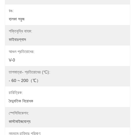
রঙ:
হালকা সবুজ
শক্তিবৃদ্ধি বাহক:
ফাইবারগ্লাস
আগুন প্রতিরোধের:
V-0
তাপমাত্রা- প্রতিরোধের (℃):
- 60 ~ 200（℃）
চারিত্রিক:
বৈদ্যুতিক নিরোধক
স্পেসিফিকেশন:
কাস্টমাইজযোগ্য
ন্যূনতম চাহিদার পরিমাণ: