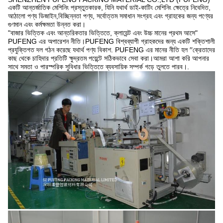
একটি আন্তর্জাতিক মেশিনিং প্রস্তুতকারক, যিনি যথার্থ ডাই-কাটিং মেশিনিং ক্ষেত্রে নিবেদিত,
আঠালো পণ্য ডিজাইন,বিচ্ছিন্নতা পণ্য, সর্বোত্তম সমাধান সংগ্রহ এবং গ্রাহকের জন্য পণ্যের
গুণমান এবং কর্মক্ষমতা উন্নত করা।
"বাজার ভিত্তিক এবং আন্তরিকতার ভিত্তিতে, ক্লায়েন্ট এবং উচ্চ মানের প্রথম আসে"
PUFENG এর অপারেশন নীতি।PUFENG বিশ্বব্যাপী গ্রাহকদের জন্য একটি শক্তিশালী
প্রযুক্তিগত দল গঠন করেছে যথার্থ পণ্য বিকাশ. PUFENG এর মানের নীতি হল ′′ক্রেতাদের
কাছ থেকে চাহিদার প্রতিটি ক্ষুদ্রতম পয়েন্টে সঠিকভাবে সেবা করা।আমরা আশা করি আপনার
সাথে সমতা ও পারস্পরিক সুবিধার ভিত্তিতে ব্যবসায়িক সম্পর্ক গড়ে তুলতে পারব।.