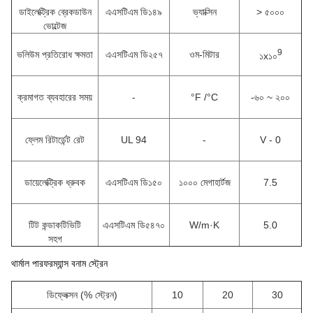
ডাইলেক্ট্রিক ব্রেকডাউন
এএসটিএম ডি১৪৯
ভ্যাক্সিন
> ৫০০০
ভোল্টেজ
9
ভলিউম প্রতিরোধ ক্ষমতা
এএসটিএম ডি২৫৭
ওম-মিটার
১x১০
ক্রমাগত ব্যবহারের সময়
-
°F /
°C
-৬০ ~ ২০০
ফ্লেম রিটার্ডেন্ট রেট
UL 94
-
V - 0
ডায়েলেক্ট্রিক ধ্রুবক
এএসটিএম ডি১৫০
১০০০ মেগাহার্টজ
7.5
টিট কন্ডাকটিভিটি
এএসটিএম ডি৫৪৭০
W/m·K
5.0
সহগ
থার্মাল পারফরম্যান্স বনাম স্ট্রেন
ডিফ্লেক্সন (% স্ট্রেন)
10
20
30