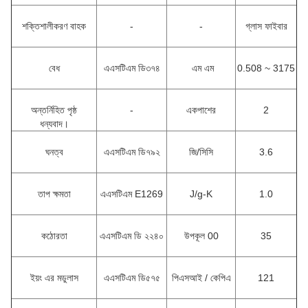
শক্তিশালীকরণ বাহক
-
-
গ্লাস ফাইবার
বেধ
এএসটিএম ডি৩৭৪
এম এম
0.508 ~ 3175
অন্তর্নিহিত পৃষ্ঠ
-
একপাশের
2
ধন্যবাদ।
ঘনত্ব
এএসটিএম ডি৭৯২
জি/সিসি
3.6
তাপ ক্ষমতা
এএসটিএম E1269
J/g-K
1.0
কঠোরতা
এএসটিএম ডি ২২৪০
উপকূল 00
35
ইয়ং এর মডুলাস
এএসটিএম ডি৫৭৫
পিএসআই / কেপিএ
121