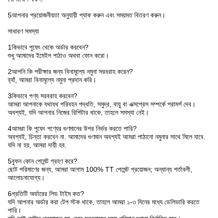
5আপনার প্রয়োজনীয়তা অনুযায়ী প্যাক করুন এবং সময়মত বিতরণ করুন।
সাধারণ সমস্যা
1কিভাবে পুফেং থেকে অর্ডার করবেন?
শুধু আমাদের ইমেইল পাঠাও অথবা ফোন করো।
2আপনি কি পরীক্ষার জন্য বিনামূল্যে নমুনা সরবরাহ করেন?
হ্যাঁ, আমরা বিনামূল্যে নমুনা প্রদান করি।
3কিভাবে পণ্য সরবরাহ করবেন?
আমরা আপনাকে যথাযথ পরিবহন পদ্ধতি, সমুদ্র, বায়ু বা এক্সপ্রেস সম্পর্কে পরামর্শ দেব।
অবশ্যই, যদি আপনার নিজের রিপিটার থাকে, তাহলে সমস্যা নেই।
4আমরা কি পুফেং পণ্যের গুণমানের উপর নির্ভর করতে পারি?
অবশ্যই, চিন্তা করবেন না. আমাদের গুণমান অবশ্যই আমরা পাঠানো নমুনার সাথে মিলে যাবে.
যদি না হয়, আমরা দায়ী হব.
5বুফন কোন পেমেন্ট গ্রহণ করে?
ছোট পরিমাণের জন্য, আমরা আগাম 100% TT পেমেন্ট প্রয়োজন; অন্যান্য শর্তাবলী,
আলোচনাযোগ্য।
6প্রতিটি অর্ডারের লিড টাইম কত?
যদি আপনার অর্ডার করা টেপ স্টক থাকে, তাহলে আমরা ১-৩ দিনের মধ্যে ডেলিভারি করতে
পারি।