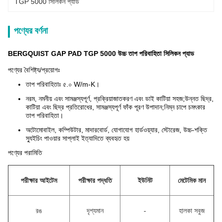
TGP 5000 সিলিকন প্যাড
পণ্যের বর্ণনা
BERGQUIST GAP PAD TGP 5000 উচ্চ তাপ পরিবাহিতা সিলিকন প্যাড
পণ্যের বৈশিষ্ট্য/প্রয়োগঃ
তাপ পরিবাহিতাঃ ৫.০ W/m-K।
নরম, নমনীয় এবং সামঞ্জস্যপূর্ণ, প্রক্রিয়াজাতকরণ এবং ডাই কাটিয়া সহজ;উন্নত ছিদ্র,
কাটিয়া এবং ছিদ্র প্রতিরোধের, সামঞ্জস্যপূর্ণ ফাঁক পূরণ উপাদান;নিম্ন চাপে চমৎকার
তাপ পরিবাহিতা।
অটোমোবাইল, কম্পিউটার, মাদারবোর্ড, যোগাযোগ হার্ডওয়্যার, স্টোরেজ, উচ্চ-শক্তি
স্যুইচিং পাওয়ার সাপ্লাই ইত্যাদিতে ব্যবহৃত হয়
পণ্যের পরামিতি
পরীক্ষার আইটেম
পরীক্ষার পদ্ধতি
ইউনিট
মেটেমিক মান
রঙ
দৃশ্যমান
-
হালকা সবুজ