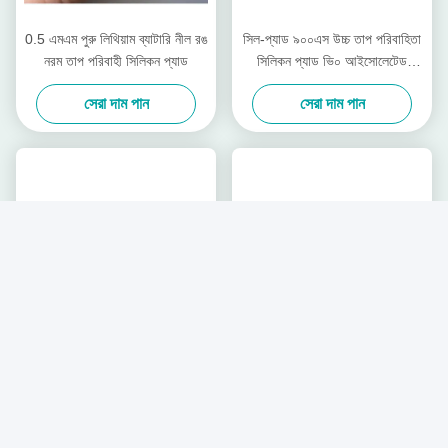
0.5 এমএম পুরু লিথিয়াম ব্যাটারি নীল রঙ
সিল-প্যাড ৯০০এস উচ্চ তাপ পরিবাহিতা
নরম তাপ পরিবাহী সিলিকন প্যাড
সিলিকন প্যাড ভি০ আইসোলেটেড
সিলিকন শীট
সেরা দাম পান
সেরা দাম পান
বার্গকিস্ট এসপি 800 হেনকেল টিএসপি
BERGQUIST 2.5W/m·K Q-
1600 সোনার তাপীয় সিলিকন ফিল্ম
Pad II/TSP Q2500 কুলিং
নিরোধক কাপড়
অ্যালুমিনিয়াম ফয়েল গ্যাসকেট