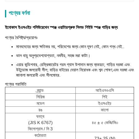
পণ্যের বর্ণনা
ইনোকাস ইএসএইচ পলিউরেথেন স্পঞ্জ ওয়াটারপ্রুফ সিলড পিইউ স্পঞ্জ গাড়ির জন্য
পণ্যের বৈশিষ্ট্য/প্রয়োগঃ
মানবদেহের জন্য ক্ষতিকর নয়, পরিবেশের জন্য কোন দূষণ নেই, কোন গন্ধ নেই..
ভাল বায়ু অনুপ্রবেশযোগ্যতা, নমনীয়, সহজ মরা কাটা।
এয়ার কন্ডিশনার, রেফ্রিজারেটর গরম গ্যাস উপাদান জন্য ব্যবহৃত; গাড়ির দরজা এবং
উইন্ডোজ জলরোধী সীল; বাড়ির বাইরের দেয়াল নিরোধক এবং শব্দ শোষণ,এবং দরজা এবং
জানালা জলরোধী এবং সীলমোহর.
পণ্যের পরামিতি
ব্র্যান্ড
আইএনওএসি
সিরিজ
পিই
মডেল
ইএসএইচ
রঙ
কালো
ঘনত্ব
(JIS K 6767)
৪৫ ± ৫ কেজি/মি৩
কিলোগ্রাম / মি 3
কঠোরতা
73
± 25 (N)