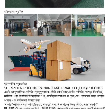
পরিবহনের প্যাকিং
কোম্পানির প্রোফাইল
SHENZHEN PUFENG PACKING MATERIAL CO.,LTD (PUFENG)
একটি আন্তর্জাতিক মেশিনিং প্রস্তুতকারক, যিনি যথার্থ ডাই-কাটিং মেশিনিং ক্ষেত্রে নিবেদিত,
আঠালো পণ্য ডিজাইন,বিচ্ছিন্নতা পণ্য, সর্বোত্তম সমাধান সংগ্রহ এবং গ্রাহকের জন্য পণ্যের
গুণমান এবং কর্মক্ষমতা উন্নত করা।
"বাজার ভিত্তিক এবং আন্তরিকতা, ক্লায়েন্ট এবং উচ্চ মানের উপর ভিত্তি করে চলমান"
PUFENG এর অপারেশন নীতি।PUFENG বিশ্বব্যাপী গ্রাহকদের জন্য একটি শক্তিশালী