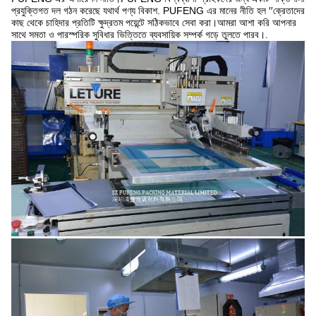
প্রযুক্তিগত দল গঠন করেছে যথার্থ পণ্য বিকাশ. PUFENG এর মানের নীতি হল ′′ক্রেতাদের
কাছ থেকে চাহিদার প্রতিটি ক্ষুদ্রতম পয়েন্টে সঠিকভাবে সেবা করা।আমরা আশা করি আপনার
সাথে সমতা ও পারস্পরিক সুবিধার ভিত্তিতে ব্যবসায়িক সম্পর্ক গড়ে তুলতে পারব।.