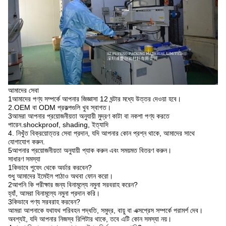
আমাদের সেবা
1আমাদের পণ্য সম্পর্কে আপনার জিজ্ঞাসা 12 ঘন্টার মধ্যে উত্তর দেওয়া হবে।
2.OEM বা ODM প্রকল্পগুলি খুব স্বাগত।
3আমরা আপনার প্রয়োজনীয়তা অনুযায়ী মুদ্রণ কাটা বা নকশা পণ্য করতে
পারেন.shockproof, shading, ইত্যাদি
4. নিখুঁত বিক্রয়োত্তর সেবা প্রদান, যদি আপনার কোন প্রশ্ন থাকে, আমাদের সাথে
যোগাযোগ করুন.
5আপনার প্রয়োজনীয়তা অনুযায়ী প্যাক করুন এবং সময়মত বিতরণ করুন।
সাধারণ সমস্যা
1কিভাবে পুফেং থেকে অর্ডার করবেন?
শুধু আমাদের ইমেইল পাঠাও অথবা ফোন করো।
2আপনি কি পরীক্ষার জন্য বিনামূল্যে নমুনা সরবরাহ করেন?
হ্যাঁ, আমরা বিনামূল্যে নমুনা প্রদান করি।
3কিভাবে পণ্য সরবরাহ করবেন?
আমরা আপনাকে যথাযথ পরিবহন পদ্ধতি, সমুদ্র, বায়ু বা এক্সপ্রেস সম্পর্কে পরামর্শ দেব।
অবশ্যই, যদি আপনার নিজস্ব রিপিটার থাকে, তবে এটি কোন সমস্যা নয়।