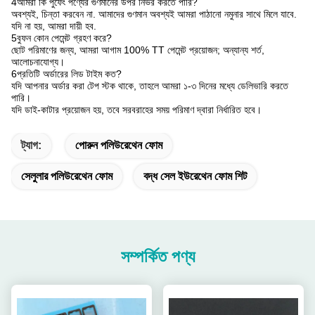
4আমরা কি পুফেং পণ্যের গুণমানের উপর নির্ভর করতে পারি?
অবশ্যই, চিন্তা করবেন না. আমাদের গুণমান অবশ্যই আমরা পাঠানো নমুনার সাথে মিলে যাবে.
যদি না হয়, আমরা দায়ী হব.
5বুফন কোন পেমেন্ট গ্রহণ করে?
ছোট পরিমাণের জন্য, আমরা আগাম 100% TT পেমেন্ট প্রয়োজন; অন্যান্য শর্ত,
আলোচনাযোগ্য।
6প্রতিটি অর্ডারের লিড টাইম কত?
যদি আপনার অর্ডার করা টেপ স্টক থাকে, তাহলে আমরা ১-৩ দিনের মধ্যে ডেলিভারি করতে
পারি।
যদি ডাই-কাটার প্রয়োজন হয়, তবে সরবরাহের সময় পরিমাণ দ্বারা নির্ধারিত হবে।
ট্যাগ:
পোরুন পলিউরেথেন ফোম
সেলুলার পলিউরেথেন ফোম
বদ্ধ সেল ইউরেথেন ফোম শিট
সম্পর্কিত পণ্য