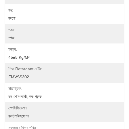
রঙ:
কালো
গঠন:
স্পঞ্জ
ঘনত্ব:
45±5 Kg/m³
শিখা Retardant রেটিং:
FMVSS302
চারিত্রিক:
শব্দ-শোষণকারী, শক-প্রুফ
স্পেসিফিকেশন:
কাস্টমাইজযোগ্য
ন্যূনতম চাহিদার পরিমাণ: