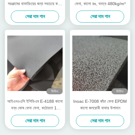
সরঞ্জামের বাফারিংয়ের জন্য সবচেয়ে কঠিন
ফেনা, কালো রঙ, ঘনত্ব 480kg/m³
ﬂলেম-রিটার্ডেন্ট
সেরা দাম পান
সেরা দাম পান
ভিডিও
ভিডিও
আইএনওএসি ইপিডিএম E-4188 কালো
Inoac E-7008 কাঁচা ফেনা EPDM
বন্ধ কোষ ফেনা ফেনা, কঠোরতা 10
কালো জলরোধী বাফার উপাদান
Asker-c
সেরা দাম পান
সেরা দাম পান