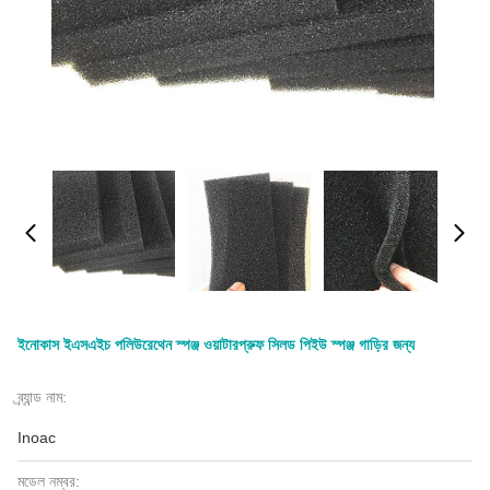
ইনোকাস ইএসএইচ পলিউরেথেন স্পঞ্জ ওয়াটারপ্রুফ সিলড পিইউ স্পঞ্জ গাড়ির জন্য
ব্র্যান্ড নাম:
Inoac
মডেল নম্বর: