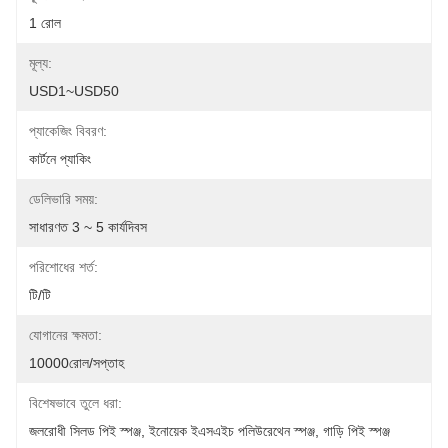
1 রোল
মূল্য:
USD1~USD50
প্যাকেজিং বিবরণ:
কার্টনে প্যাকিং
ডেলিভারি সময়:
সাধারণত 3 ~ 5 কার্যদিবস
পরিশোধের শর্ত:
টি/টি
যোগানের ক্ষমতা:
10000রোল/সপ্তাহ
বিশেষভাবে তুলে ধরা:
জলরোধী সিলড পিই স্পঞ্জ
, 
ইনোয়েক ইএসএইচ পলিউরেথেন স্পঞ্জ
, 
গাড়ি পিই স্পঞ্জ