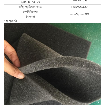
(JIS K 7312)
অগ্নি প্রতিরোধ ক্ষমতা
FMVSS302
স্পেসিফিকেশন
১০০০*২০০০ মিমি
(এমএম)
পণ্য প্রদর্শন