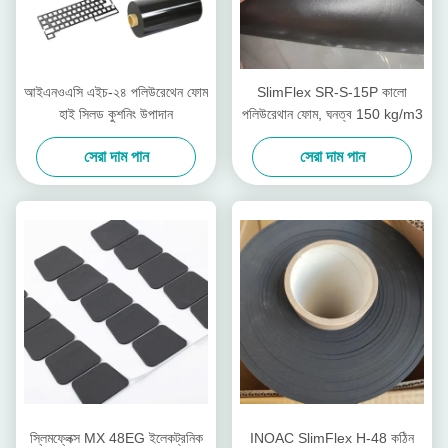
আইএনওএসি এইচ-২৪ পলিউরেথেন ফোম
SlimFlex SR-S-15P কালো
হাই সিলড কুশনিং উপাদান
পলিউরেথান ফোম, ঘনত্ব 150 kg/m3
সেরা দাম পান
সেরা দাম পান
স্লিমফ্লেক্স MX 48EG ইলেকট্রনিক
INOAC SlimFlex H-48 কঠিন