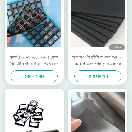
ভিডিও
রজার্স ৪৭৯০-৯২-১৫৫০০-০৪ ফ্লেম
আইএনওএসি ইপিডিএম ফোম ই-৪০৮৮
রিটার্ডেন্ট বাফার ডাই কাট পিইউ ফোম
ব্ল্যাক গাড়ি গোলমাল হ্রাস এবং শক
প্রতিরোধক
সেরা দাম পান
সেরা দাম পান