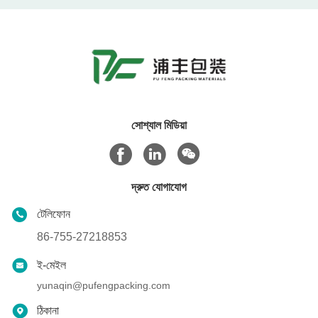
সোশ্যাল মিডিয়া
দ্রুত যোগাযোগ
টেলিফোন
86-755-27218853
ই-মেইল
yunaqin@pufengpacking.com
ঠিকানা