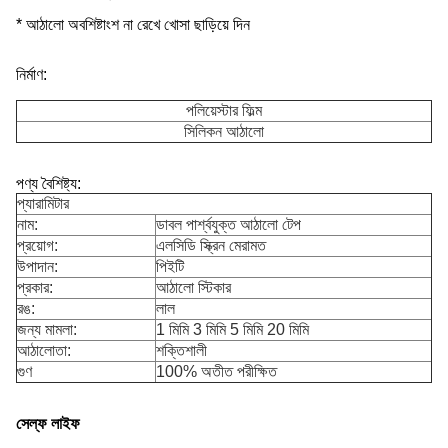
* আঠালো অবশিষ্টাংশ না রেখে খোসা ছাড়িয়ে দিন
নির্মাণ:
পলিয়েস্টার ফিল্ম
সিলিকন আঠালো
পণ্য বৈশিষ্ট্য:
প্যারামিটার
নাম:
ডাবল পার্শ্বযুক্ত আঠালো টেপ
প্রয়োগ:
এলসিডি স্ক্রিন মেরামত
উপাদান:
পিইটি
প্রকার:
আঠালো স্টিকার
রঙ:
লাল
জন্য মামলা:
1 মিমি 3 মিমি 5 মিমি 20 মিমি
আঠালোতা:
শক্তিশালী
গুণ
100% অতীত পরীক্ষিত
সেল্ফ লাইফ