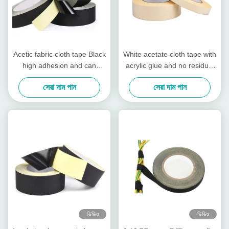
Acetic fabric cloth tape Black
White acetate cloth tape with
high adhesion and can
acrylic glue and no residual
temperatures up to 130℃
glue, High-temperature
সেরা দাম পান
সেরা দাম পান
insulating tape
ভিডিও
ভিডিও