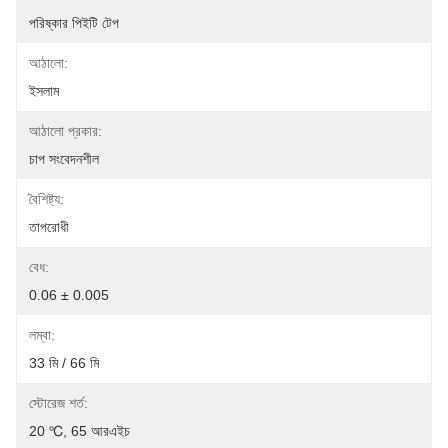
পরিষ্কার পিইটি টেপ
আঠালো:
ইসলাম
আঠালো প্রকার:
চাপ সংবেদনশীল
বৈশিষ্ট্য:
তাপরোধী
বেধ:
0.06 ± 0.005
লম্বা:
33 মি / 66 মি
স্টোরেজ শর্ত:
20 ℃, 65 আরএইচ