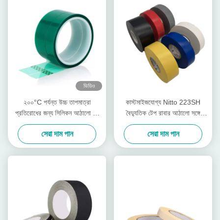
ভিডিও
২০০°C পর্যন্ত উচ্চ তাপমাত্রা
কাস্টমাইজযোগ্য Nitto 223SH
প্রতিরোধের জন্য সিলিকন আঠালো সহ
বৈদ্যুতিক টেপ রাবার আঠালো সঙ্গে
০.০৬ মিমি পুরু পিইটি টেপ
পিভিসি বিচ্ছিন্ন অগ্নি retardant টেপ
সেরা দাম পান
সেরা দাম পান