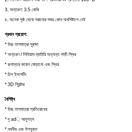
3. অন্তরণ: 3.5 কেভি
৪. অনেক পৃষ্ঠ থেকে সরানোর সময় কোন অবশিষ্টাংশ নেই
প্রধান প্রয়োগ:
* উচ্চ তাপমাত্রা সুরক্ষা
* অন্তরণ / লিথিয়াম ব্যাটারি অত্যন্ত গাড়ী স্থির
* রূপান্তর কয়েল মোড়ানো এবং স্থির
* চিপ ইনসেটিং
* 3D প্রিন্টার
বৈশিষ্ট্য
* উচ্চ তাপমাত্রা প্রতিরোধের
* দৃ ad় আনুগত্য
* নমনীয় এবং উপযুক্ত