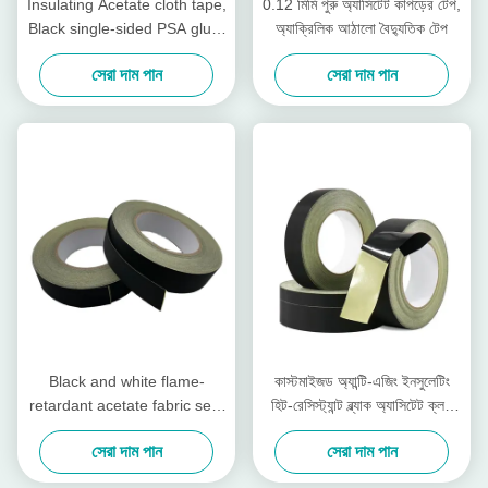
Insulating Acetate cloth tape,
0.12 মিমি পুরু অ্যাসিটেট কাপড়ের টেপ,
Black single-sided PSA glue,
অ্যাক্রিলিক আঠালো বৈদ্যুতিক টেপ
for transformers
সেরা দাম পান
সেরা দাম পান
Black and white flame-
কাস্টমাইজড অ্যান্টি-এজিং ইনসুলেটিং
retardant acetate fabric self-
হিট-রেসিস্ট্যান্ট ব্ল্যাক অ্যাসিটেট ক্লথ
adhesive tape
টেপ
সেরা দাম পান
সেরা দাম পান