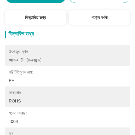
বিস্তারিত তথ্য
পণ্যের বর্ণনা
বিস্তারিত তথ্য
উৎপত্তি স্থল:
গুয়াংডং, চীন (মেনল্যান্ড)
পরিচিতিমুলক নাম:
PF
সাক্ষ্যদান:
ROHS
মডেল নম্বার:
২004
নাম: