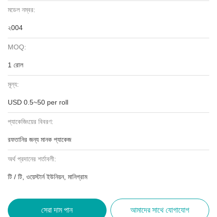
মডেল নম্বর:
২004
MOQ:
1 রোল
মূল্য:
USD 0.5~50 per roll
প্যাকেজিংয়ের বিবরণ:
রফতানির জন্য মানক প্যাকেজ
অর্থ প্রদানের শর্তাবলী:
টি / টি, ওয়েস্টার্ন ইউনিয়ন, মানিগ্রাম
সেরা দাম পান
আমাদের সাথে যোগাযোগ