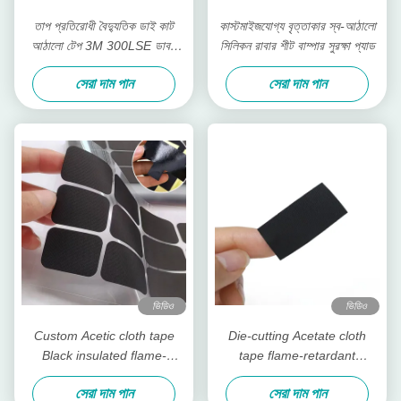
তাপ প্রতিরোধী বৈদ্যুতিক ডাই কাট
কাস্টমাইজযোগ্য বৃত্তাকার স্ব-আঠালো
আঠালো টেপ 3M 300LSE ডাবল
সিলিকন রাবার শীট বাম্পার সুরক্ষা প্যাড
সাইডেড PET আঠালো টেপ
সেরা দাম পান
সেরা দাম পান
ভিডিও
ভিডিও
Custom Acetic cloth tape
Die-cutting Acetate cloth
Black insulated flame-
tape flame-retardant
retardant tape for telephone
insulating material, for cable
সেরা দাম পান
সেরা দাম পান
LCD repair
bundling