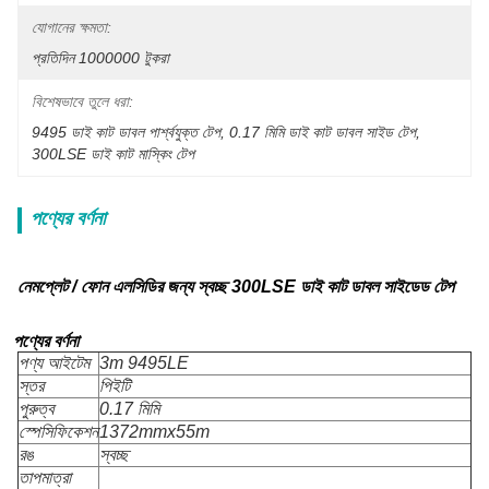
যোগানের ক্ষমতা:
প্রতিদিন 1000000 টুকরা
বিশেষভাবে তুলে ধরা:
9495 ডাই কাট ডাবল পার্শ্বযুক্ত টেপ
, 
0.17 মিমি ডাই কাট ডাবল সাইড টেপ
, 
300LSE ডাই কাট মাস্কিং টেপ
পণ্যের বর্ণনা
নেমপ্লেট / ফোন এলসিডির জন্য স্বচ্ছ 300LSE ডাই কাট ডাবল সাইডেড টেপ
পণ্যের বর্ণনা
পণ্য আইটেম
3m 9495LE
স্তর
পিইটি
পুরুত্ব
0.17 মিমি
স্পেসিফিকেশন
1372mmx55m
রঙ
স্বচ্ছ
তাপমাত্রা