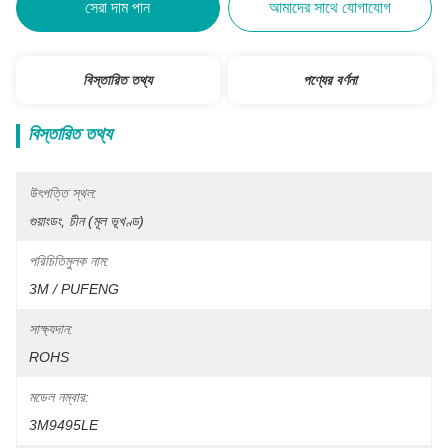
সেরা দাম পান
আমাদের সাথে যোগাযোগ
বিস্তারিত তথ্য
পণ্যের বর্ণনা
বিস্তারিত তথ্য
উৎপত্তি স্থল:
গুয়াংডং, চীন (মূল ভূখণ্ড)
পরিচিতিমুলক নাম:
3M / PUFENG
সাক্ষ্যদান:
ROHS
মডেল নম্বার:
3M9495LE