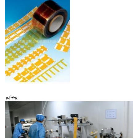
কর্মশালা: