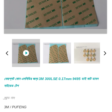
নেমপ্লেট ফোন এলসিডির জন্য 3M 300LSE 0.17mm 9495 ডাই কাট ডাবল
সাইডেড টেপ
ব্র্যান্ড নাম:
3M / PUFENG