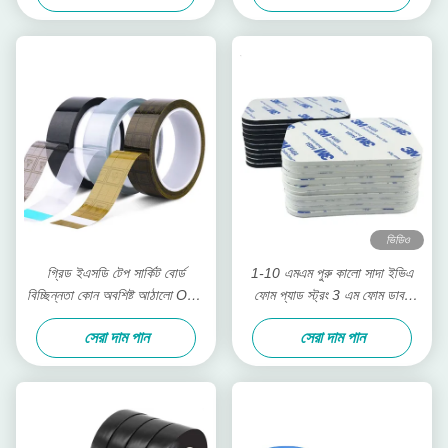
ভিডিও
গ্রিড ইএসডি টেপ সার্কিট বোর্ড
1-10 এমএম পুরু কালো সাদা ইভিএ
বিচ্ছিন্নতা কোন অবশিষ্ট আঠালো OPP
ফোম প্যাড স্ট্রং 3 এম ফোম ডাবল
টেপ
সাইড টেপ
সেরা দাম পান
সেরা দাম পান