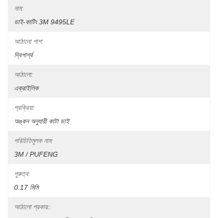
নাম:
ডাই-কাটিং 3M 9495LE
আঠালো পাশ:
দ্বিপার্শ্ব
আঠালো:
এক্রাইলিক
প্রক্রিয়া:
অঙ্কন অনুযায়ী কাটা ডাই
পরিচিতিমুলক নাম:
3M / PUFENG
পুরুত্ব:
0.17 মিমি
আঠালো প্রকার::