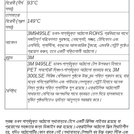
বিরোধী (দীর্ঘ
93°C
সময়)
তাপমাত্রা
বিরোধী (স্বল্প
149°C
সময়)
3M9495LE ডবল-পার্শ্বযুক্ত আঠালো ROHS প্রবিধানের সাথে
সঙ্গতিপূর্ণ পরিবেশগত সুরক্ষায়, নেমপ্লেট, সজ্জা, টেলিফোন এবং
আবেদন
এলসিডি, প্লাস্টিক, বন্ধনের আলংকারিক টুকরো, এমনকি পেইন্ট পৃষ্ঠেও
প্রয়োগ করুন, তবে একটি শক্তিশালী আঠালো।
ব্র্যান্ড
3M
3M 9495LE ডাবল-পার্শ্বযুক্ত আঠালো টেপ উপকরণ হিসাবে
PET সাবস্ট্রেট দ্বিগুণ-পার্শ্বযুক্ত আঠালো ব্যবহার করে, 3M
300LSE সিরিজ বেশিরভাগ পৃষ্ঠকে উচ্চ বন্ড শক্তি প্রদান করে, যার
মধ্যে পলিপ্রোপিলিন এবং পাউডার লেপযুক্ত পেইন্ট হিসাবে অনেক
নিম্ন পৃষ্ঠের শক্তি প্লাস্টিক সুশ রয়েছে।এক্রাইলিক আঠালোটি
বৈশিষ্ট্য:
সাধারণত মেশিনের অংশগুলির সাথে ব্যবহৃত তেল দিয়ে হালকাভাবে
দূষিত পৃষ্ঠগুলিতেও দুর্দান্ত আনুগত্য সরবরাহ করে।
স্বচ্ছ ডবল পার্শ্বযুক্ত আঠালো স্থানান্তর টেপে একটি রিলিজ লাইনার রয়েছে যা
প্রয়োগের সহজতার জন্য ডিজাইন করা হয়েছে।এক্রাইলিক আঠালো ফিল্ম স্থিতিশীল
হয়, যদিও আঠালোটির কোন বাহক নেই।স্থানান্তর টেপগুলি খুব উচ্চ দ্রুত স্টিক এবং