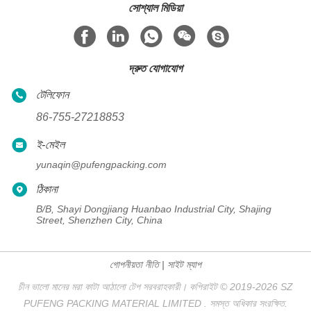
সোশ্যাল মিডিয়া
দ্রুত যোগাযোগ
টেলিফোন
86-755-27218853
ই-মেইল
yunaqin@pufengpacking.com
ঠিকানা
B/B, Shayi Dongjiang Huanbao Industrial City, Shajing
Street, Shenzhen City, China
গোপনীয়তা নীতি
|
সাইট ম্যাপ
চীন ভালো মানের মরা কাটা আঠালো টেপ সরবরাহকারী। কপিরাইট © 2019-2026 SZ
PUFENG PACKING MATERIAL LIMITED . সমস্ত অধিকার সংরক্ষিত.