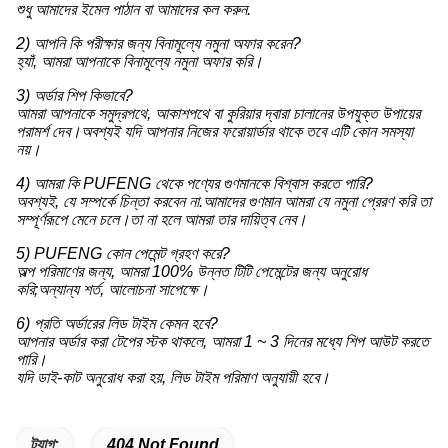
শুধু আমাদের ইমেল পাঠান বা আমাদের কল করুন.
2) আপনি কি পরীক্ষার জন্য বিনামূল্যে নমুনা অফার করেন?
হ্যাঁ, আমরা আপনাকে বিনামূল্যে নমুনা অফার করি।
3) অর্ডার শিপ কিভাবে?
আমরা আপনাকে সমুদ্রপথে, আকাশপথে বা কুরিয়ার দ্বারা চালানের উপযুক্ত উপায়ের
পরামর্শ দেব।অবশ্যই যদি আপনার নিজের ফরোয়ার্ডার থাকে তবে এটি কোন সমস্যা
নয়।
4) আমরা কি PUFENG থেকে পণ্যের গুণমানকে বিশ্বাস করতে পারি?
অবশ্যই, যে সম্পর্কে চিন্তা করবেন না.আমাদের গুণমান আমরা যে নমুনা প্রেরণ করি তা
সম্পূর্ণরূপে মেনে চলে।তা না হলে আমরা তার দায়িত্ব নেব।
5) PUFENG কোন পেমেন্ট গ্রহণ করে?
অল্প পরিমাণের জন্য, আমরা 100% উন্নত টিটি পেমেন্টের জন্য অনুরোধ
করি;অন্যান্য শর্ত, আলোচনা সাপেক্ষে।
6) প্রতি অর্ডারের লিড টাইম কেমন হবে?
আপনার অর্ডার করা টেপের স্টক থাকলে, আমরা 1 ~ 3 দিনের মধ্যে শিপ আউট করতে
পারি।
যদি ডাই-কাট অনুরোধ করা হয়, লিড টাইম পরিমাণ অনুযায়ী হবে।
ট্যাগ:
404 Not Found