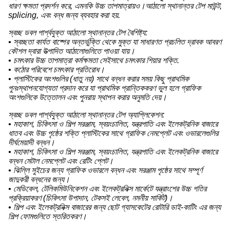
ধারণ ক্ষমতা প্রদর্শন করে, এমনকি উচ্চ তাপমাত্রায়ও।আঠালো স্থানান্তর টেপ মাউন্ট,
splicing, এবং বন্ধ জন্য ব্যবহার করা হয়.
স্বচ্ছ ডবল পার্শ্বযুক্ত আঠালো স্থানান্তর টেপ বৈশিষ্ট্য:
• স্বচ্ছতা কার্যত বাষ্পের অন্তর্ভুক্তি থেকে মুক্ত যা সাধারণত প্রচলিত দ্রাবক আবরণ
কৌশল দ্বারা উত্পাদিত আঠালোগুলিতে পাওয়া যায়।
• চমৎকার উচ্চ তাপমাত্রা কর্মক্ষমতা সেইসাথে চমৎকার শিয়ার শক্তি.
• কঠোর পরিবেশে চমৎকার প্রতিরোধ।
• প্লাস্টিকের অংশগুলির (ধাতু নয়) সাথে বন্ধন করার সময় কিছু প্রাথমিক
পুনঃস্থাপনযোগ্যতা প্রদান করে যা প্রাথমিক প্রান্তিককরণ ভুল হলে গ্রাফিক
অংশগুলিকে উত্তোলন এবং পুনরায় স্থাপন করার অনুমতি দেয়।
স্বচ্ছ ডবল পার্শ্বযুক্ত আঠালো স্থানান্তর টেপ অ্যাপ্লিকেশন:
• মহাকাশ, চিকিৎসা ও শিল্প সরঞ্জাম, স্বয়ংচালিত, যন্ত্রপাতি এবং ইলেকট্রনিক বাজারে
ধাতব এবং উচ্চ পৃষ্ঠের শক্তি প্লাস্টিকের সাথে গ্রাফিক নেমপ্লেট এবং ওভারলেগুলির
দীর্ঘমেয়াদী বন্ধন।
• মহাকাশ, চিকিৎসা ও শিল্প সরঞ্জাম, স্বয়ংচালিত, যন্ত্রপাতি এবং ইলেকট্রনিক বাজারে
বন্ধন মেটাল নেমপ্লেট এবং রেটিং প্লেট।
• ঝিল্লি সুইচের জন্য গ্রাফিক ওভারলে বন্ধন এবং সরঞ্জাম পৃষ্ঠের সাথে সম্পূর্ণ
জাদুকরী বন্ধনের জন্য।
• মেডিকেল, টেলিকমিউনিকেশন এবং ইলেকট্রনিক্স মার্কেটে যন্ত্রাংশের উচ্চ গতির
প্রক্রিয়াকরণ (চিকিৎসা উপাদান, টেকসই লেবেল, নমনীয় সার্কিট)।
• শিল্প এবং ইলেকট্রনিক্স বাজারের জন্য ছোট গ্যাসকেটের রোটারি ডাই-কাটিং এর জন্য
শিল্প ফোমগুলিতে স্তরিতকরণ।