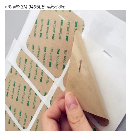
ডাই-কাটিং 3M 9495LE আঠালো টেপ: