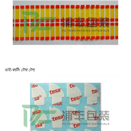
ডাই-কাটিং টেসা টেপ: