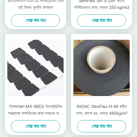
আইএনওএসি এইচ-২৪ পলিউরেথেন ফোম
SlimFlex SR-S-15P কালো
হাই সিলড কুশনিং উপাদান
পলিউরেথান ফোম, ঘনত্ব 150 kg/m3
সেরা দাম পান
সেরা দাম পান
স্লিমফ্লেক্স MX 48EG ইলেকট্রনিক
INOAC SlimFlex H-48 কঠিন
সরঞ্জামের বাফারিংয়ের জন্য সবচেয়ে কঠিন
ফেনা, কালো রঙ, ঘনত্ব 480kg/m³
ﬂলেম-রিটার্ডেন্ট
সেরা দাম পান
সেরা দাম পান