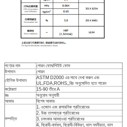
পণ্যের নাম
পোরন ফোম/পিইউ ফোম
উপাদান
পোরন
ASTM D2000 এর সাথে দেখা করুন এবং
যৌগিক উপাদান
UL,FDA,ROHS,,রিচ অনুমোদিত হতে পারেন
কঠোরতা
15-90 তীরে A
রঙ
অনুরোধ অনুযায়ী
আকার
বিশেষ আকার
1. ওজোন এবং রাসায়নিক প্রতিরোধের
2. উচ্চ তাপমাত্রা প্রতিরোধের
সম্পত্তি
3. চমৎকার আবহাওয়া প্রতিরোধের
4. বিরোধী-বার্ধক্য, বিরোধী-বিকিরণ, ভাল নমনীয়তা, ভাল