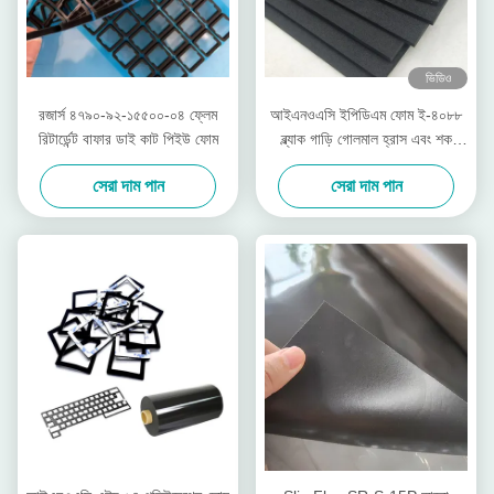
ভিডিও
রজার্স ৪৭৯০-৯২-১৫৫০০-০৪ ফ্লেম
আইএনওএসি ইপিডিএম ফোম ই-৪০৮৮
রিটার্ডেন্ট বাফার ডাই কাট পিইউ ফোম
ব্ল্যাক গাড়ি গোলমাল হ্রাস এবং শক
প্রতিরোধক
সেরা দাম পান
সেরা দাম পান