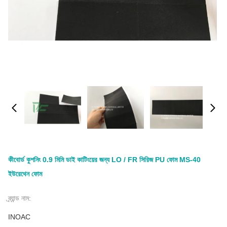
কীবোর্ড কুশনিং 0.9 মিমি ডাই কাটিংয়ের জন্য LO / FR সিরিজ PU ফোম MS-40
ইউরেথেন ফোম
ব্র্যান্ড নাম:
INOAC