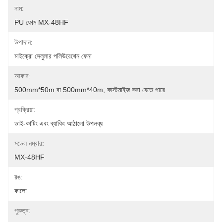
নাম:
PU ফোম MX-48HF
উপাদান:
মাইক্রো সেলুলার পলিউরেথেন ফেনা
আকার:
500mm*50m বা 500mm*40m; কাস্টমাইজ করা যেতে পারে
প্রক্রিয়া:
ডাই-কাটিং এবং ব্যাকিং আঠালো উপলব্ধ
মডেল নম্বার:
MX-48HF
রঙ:
কালো
পুরুত্ব: