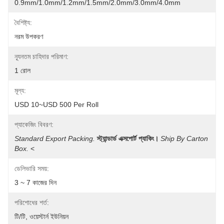
0.9mm/1.0mm/1.2mm/1.5mm/2.0mm/3.0mm/4.0mm
বৈশিষ্ট্য:
নরম উপকরণ
ন্যূনতম চাহিদার পরিমাণ:
1 রোল
মূল্য:
USD 10~USD 500 Per Roll
প্যাকেজিং বিবরণ:
Standard Export Packing.
স্ট্যান্ডার্ড এক্সপোর্ট প্যাকিং।
Ship By Carton 
Box.
 <
ডেলিভারি সময়:
3 ~ 7 কাজের দিন
পরিশোধের শর্ত:
টি/টি, ওয়েস্টার্ন ইউনিয়ন