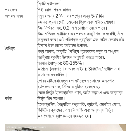
স্থিতিস্থাপকতা
প্যাকেজ
পিই ব্যাগ, শক্ত কাগজ
অগ্রজ সময়
নমুনার জন্য 2 দিন, ভর পণ্যের জন্য 5-7 দিন
কম কম্প্রেশন সেট, চমৎকার গ্রিপ এবং শক্তি শোষণ।
উচ্চ নির্ভরতা সহ, 0.2 মিমি চাপানো যেতে পারে।
উচ্চ মাত্রিক স্থায়িত্ব.এর প্রভাব অ্যান্টিশক, জলরোধী, সীল
অনুসরণ করে।এটি পরিপক্ক প্রযুক্তি এবং সঠিক লেজার ছাঁচ
হিসাবে উচ্চ মানের আইটেম উত্পাদন.
বৈশিষ্ট্য
পণ্য আকার, আকৃতি, বৈশিষ্ট্য গ্রাহকদের নমুনা বা অঙ্কন
প্রক্রিয়া প্রুফিং উত্পাদন অনুযায়ী করতে পারেন.
প্রসারণযোগ্যতা: 80-155%।
আঠালো (একপাশে বা ডবল সাইড): 3মি/টেসা/নিট্টো/গান বা
আমাদের স্বাভাবিক।
পোরন মাইক্রোসেলুলার পলিউরেথেন ফোমের অন্তর্গত,
ব্যাপকভাবে শক, সিলিং অনুষ্ঠানে ব্যবহৃত হয়।
যেমন নির্ভুল ইলেকট্রনিক পণ্য, অটো যন্ত্রাংশ এবং অন্যান্য
বর্ণনা
নির্ভুল শিল্প সরঞ্জাম।
ইলেকট্রনিক্স, বৈদ্যুতিক যন্ত্রপাতি, ব্যাটারি, মোবাইল ফোন,
ডিজিটাল ক্যামেরা, এমনকি গাড়ি এবং অন্যান্য নির্ভুল
অংশগুলিতে ব্যাপকভাবে ব্যবহৃত হয়।