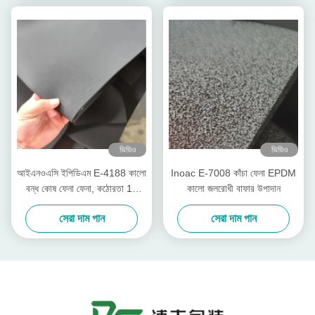
ভিডিও
ভিডিও
আইএনওএসি ইপিডিএম E-4188 কালো
Inoac E-7008 কাঁচা ফেনা EPDM
বন্ধ কোষ ফেনা ফেনা, কঠোরতা 10
কালো জলরোধী বাফার উপাদান
Asker-c
সেরা দাম পান
সেরা দাম পান