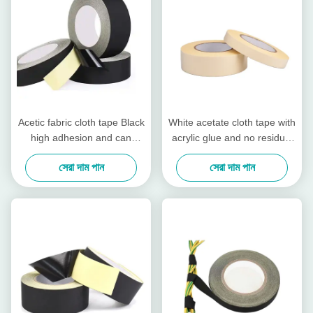
Acetic fabric cloth tape Black
White acetate cloth tape with
high adhesion and can
acrylic glue and no residual
temperatures up to 130℃
glue, High-temperature
সেরা দাম পান
সেরা দাম পান
insulating tape