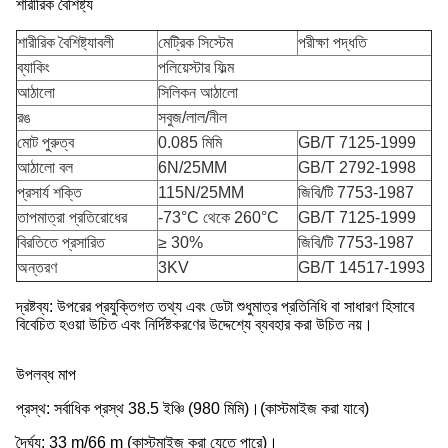
শারীরিক বৈশিষ্ট্য
শারীরিক বৈশিষ্ট্যাবলী
মেট্রিক সিস্টেম
পরীক্ষা পদ্ধতি
ব্যাকিং
পলিয়েস্টার ফিল্ম
আঠালো
সিলিকন আঠালো
রঙ
সবুজ/লাল/নীল
মোট পুরুত্ব
0.085 মিমি
GB/T 7125-1999
আঠালো বল
6N/25MM
GB/T 2792-1998
প্রসার্য শক্তি
115N/25MM
জিবি/টি 7753-1987
তাপমাত্রা প্রতিরোধের
-73°C থেকে 260°C
GB/T 7125-1999
বিরতিতে প্রসারিত
≥ 30%
জিবি/টি 7753-1987
অন্তরণ
3KV
GB/T 14517-1993
দ্রষ্টব্য: উপরের প্রযুক্তিগত তথ্য এবং ডেটা শুধুমাত্র প্রতিনিধি বা সাধারণ হিসাবে
বিবেচিত হওয়া উচিত এবং নির্দিষ্টকরণের উদ্দেশ্যে ব্যবহার করা উচিত নয়।
উপলব্ধ মাপ
প্রস্থ: সর্বাধিক প্রস্থ 38.5 ইঞ্চি (980 মিমি)।(কাস্টমাইজ করা যাবে)
দৈর্ঘ্য: 33 m/66 m (কাস্টমাইজ করা যেতে পারে)।