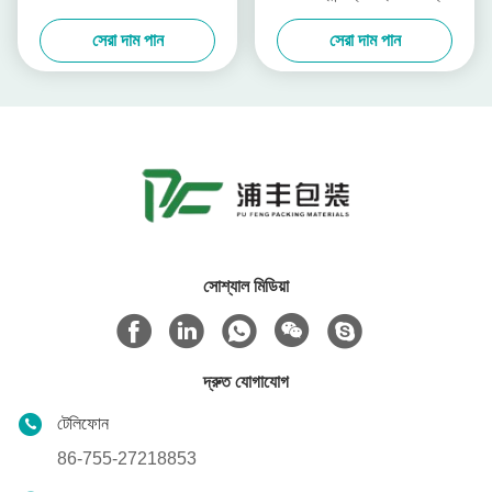
adhesive tape
টেপ
সেরা দাম পান
সেরা দাম পান
সোশ্যাল মিডিয়া
দ্রুত যোগাযোগ
টেলিফোন
86-755-27218853