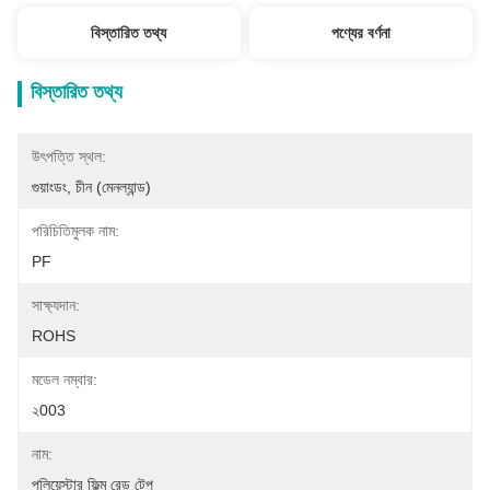
বিস্তারিত তথ্য
পণ্যের বর্ণনা
বিস্তারিত তথ্য
উৎপত্তি স্থল:
গুয়াংডং, চীন (মেনল্যান্ড)
পরিচিতিমুলক নাম:
PF
সাক্ষ্যদান:
ROHS
মডেল নম্বার:
২003
নাম:
পলিয়েস্টার ফিল্ম রেড টেপ