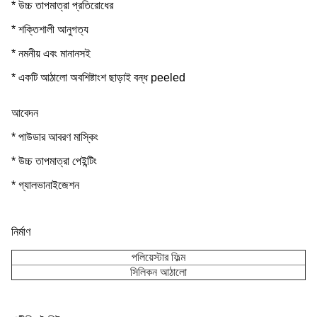
* উচ্চ তাপমাত্রা প্রতিরোধের
* শক্তিশালী আনুগত্য
* নমনীয় এবং মানানসই
* একটি আঠালো অবশিষ্টাংশ ছাড়াই বন্ধ peeled
আবেদন
* পাউডার আবরণ মাস্কিং
* উচ্চ তাপমাত্রা পেইন্টিং
* গ্যালভানাইজেশন
নির্মাণ
পলিয়েস্টার ফিল্ম
সিলিকন আঠালো