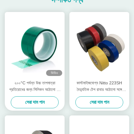
ভিডিও
২০০°C পর্যন্ত উচ্চ তাপমাত্রা
কাস্টমাইজযোগ্য Nitto 223SH
প্রতিরোধের জন্য সিলিকন আঠালো সহ
বৈদ্যুতিক টেপ রাবার আঠালো সঙ্গে
০.০৬ মিমি পুরু পিইটি টেপ
পিভিসি বিচ্ছিন্ন অগ্নি retardant টেপ
সেরা দাম পান
সেরা দাম পান