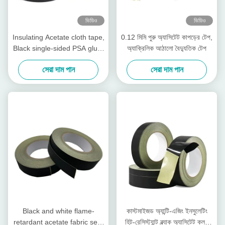
ভিডিও
ভিডিও
Insulating Acetate cloth tape,
0.12 মিমি পুরু অ্যাসিটেট কাপড়ের টেপ,
Black single-sided PSA glue,
অ্যাক্রিলিক আঠালো বৈদ্যুতিক টেপ
for transformers
সেরা দাম পান
সেরা দাম পান
Black and white flame-
কাস্টমাইজড অ্যান্টি-এজিং ইনসুলেটিং
retardant acetate fabric self-
হিট-রেসিস্ট্যান্ট ব্ল্যাক অ্যাসিটেট ক্লথ