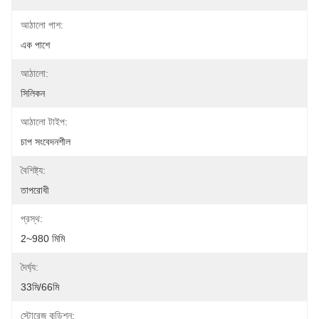
আঠালো পাশ:
এক পাশে
আঠালো:
সিলিকন
আঠালো টাইপ:
চাপ সংবেদনশীল
বৈশিষ্ট্য:
তাপরোধী
প্রস্থ:
2~980 মিমি
দৈর্ঘ্য:
33মি/66মি
স্টোরেজ কন্ডিশন: