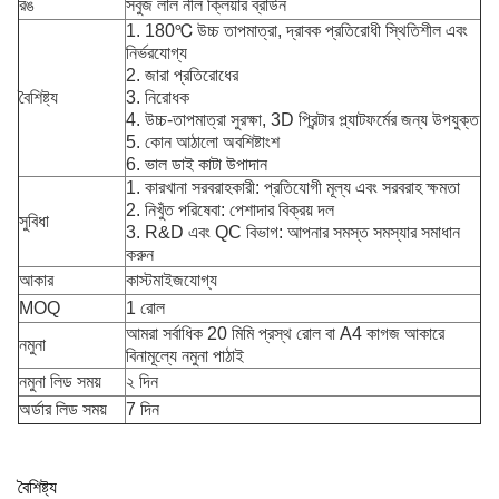
রঙ
সবুজ লাল নীল ক্লিয়ার ব্রাউন
1. 180℃ উচ্চ তাপমাত্রা, দ্রাবক প্রতিরোধী স্থিতিশীল এবং
নির্ভরযোগ্য
2. জারা প্রতিরোধের
বৈশিষ্ট্য
3. নিরোধক
4. উচ্চ-তাপমাত্রা সুরক্ষা, 3D প্রিন্টার প্ল্যাটফর্মের জন্য উপযুক্ত
5. কোন আঠালো অবশিষ্টাংশ
6. ভাল ডাই কাটা উপাদান
1. কারখানা সরবরাহকারী: প্রতিযোগী মূল্য এবং সরবরাহ ক্ষমতা
2. নিখুঁত পরিষেবা: পেশাদার বিক্রয় দল
সুবিধা
3. R&D এবং QC বিভাগ: আপনার সমস্ত সমস্যার সমাধান
করুন
আকার
কাস্টমাইজযোগ্য
MOQ
1 রোল
আমরা সর্বাধিক 20 মিমি প্রস্থ রোল বা A4 কাগজ আকারে
নমুনা
বিনামূল্যে নমুনা পাঠাই
নমুনা লিড সময়
২ দিন
অর্ডার লিড সময়
7 দিন
বৈশিষ্ট্য