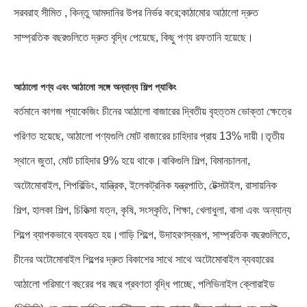
সরবরাহ সীমিত , কিন্তু আমদানির উপর নির্ভর করে;কাঠামোর আঠালো দ্রুত
সাম্প্রতিক বছরগুলিতে দ্রুত বৃদ্ধি পেয়েছে, কিছু পণ্য রফতানি হয়েছে।
আঠালো পণ্য এবং আঠালো সঙ্গে অন্যান্য শিল্প প্যাকিং
বর্তমানে কাগজ প্যাকেজিং চীনের আঠালো বাজারের দ্বিতীয় বৃহত্তম ভোক্তা ক্ষেত্রে
পরিণত হয়েছে, আঠালো পণ্যগুলি মোট বাজারের চাহিদার প্রায় 13% দায়ী।তৃতীয়
স্থানে জুতা, মোট চাহিদার 9% হয়ে থাকে।বাকিগুলি শিল্প, বিমানচালনা,
অটোমোবাইল, শিপবিল্ডিং, যান্ত্রিক, ইলেকট্রনিক যন্ত্রপাতি, টেক্সটাইল, রাসায়নিক
শিল্প, হালকা শিল্প, চিকিত্সা যত্ন, কৃষি, সংস্কৃতি, শিক্ষা, খেলাধুলা, বাসা এবং অন্যান্য
শিল্পে ব্যাপকভাবে ব্যবহৃত হয়।গাড়ি শিল্পে, উদাহরণস্বরূপ, সাম্প্রতিক বছরগুলিতে,
চীনের অটোমোবাইল শিল্পের দ্রুত বিকাশের সাথে সাথে অটোমোবাইল ব্যবহারের
আঠালো পরিমাণে বছরের পর বছর প্রবণতা বৃদ্ধি পাচ্ছে, পলিভিনাইল ক্লোরাইড