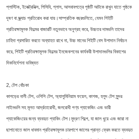
প্লাস্টিক, ইলেক্ট্রনিক্স, পিসিবি, গ্লাস, আসবাবপত্রে পৃষ্ঠটি আটকে রাখুন যাতে পৃষ্ঠকে
দূষণ বা স্ক্র্যাচ প্রতিরোধ করা যায়।সাম্প্রতিক বছরগুলিতে, যেমন পিইটি
প্রতিরক্ষামূলক ফিল্মের বাজারটি নতুনভাবে অনুগ্রহ করে, উচ্চতর দামগুলি তাদের
চাহিদা প্রসারিত করতে অব্যাহত রাখে না, উচ্চ মানের পিইটি বেস উপাদান নির্বাচন
করে, পিইটি প্রতিরক্ষামূলক ফিল্মের ইনজেকশনের কার্যকরী উপাদানগুলির বিকাশের
দিকনির্দেশনা ভবিষ্যত
2, টেপ বোঁচকা
কাপড়ের নালী টেপ, ওপিপি টেপ, অ্যালুমিনিয়াম ফয়েল, কাগজ, হলুদ টেপ সুন্দর
লাইনগুলি সহ মূলত আর্দ্রতারোধী, জলরোধী পণ্য প্যাকেজিং এবং ভারী
প্যাকেজিংয়ের জন্য ব্যবহৃত প্যাকিং টেপ।মুদ্রণ শিল্পে, যা জাল ধুয়ে এবং জারা না
ছাপানোতে জাল ধাবমান প্রতিরক্ষামূলক চারপাশে জালের প্রান্ত ফ্রেম করতে ব্যবহৃত