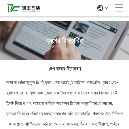
51La
ব্লগের বিস্তারিত
টেপ বাজার বিশ্লেষণ
আঠালো পরিমাণযুক্ত শিল্পটি বৃহত, মোট আউটপুট আঠালো পণ্যগুলির প্রায় 52%
হিসাবে থাকে, যা মূলত সজ্জা, সিল এবং তিন ধরণের কাঠামোর মধ্যে বিভক্ত।এই
তিনটি বিভাগে এবং আঠালো ভলিউম সহ সজ্জা শিল্পকে অগ্রাধিকার দেওয়া হয়,
ব্যবহৃত সিমেন্টের পরিমাণের নব্বই শতাংশের বেশি অ্যাকাউন্টিং, প্রধানত জৈব সিলিকন
এবং আঠালো পলিউরিথেন আঠালো জন্য ব্যবহৃত হয়, উভয় এক তৃতীয়াংশ, গার্হস্থ্য