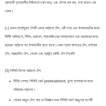
প্রান্তটি গৃহস্থালীর নির্মাতাকে দখল করে, এবং টেপের দাম কম, পণ্য মডেল এবং
একক।
(২) ডাবল-পার্শ্বযুক্ত টেপটি একক আঠালো টেপ, এটি পণ্য এবং উপাদানগুলির জন্য
নির্দিষ্ট আটকানো, সিলিং, ছদ্মবেশ, প্যাকেজিংয়ের সনাক্তকরণ এবং ব্যবহারের জন্য
ব্যবহৃত আঠালো সহ উপাদানটির সাথে থাকে।যেমন গ্লাস কাপড়ের টেপ, ফাইবার
টেপ, আচ্ছাদিত টেপ, লেবেল এবং গ্রাউন্ড মার্কিং টেপ ইত্যাদি
(3) পিসিবি বিশেষ আঠালো টেপ
স্টিকি পেপার: পিসিবি বোর্ড pretreatment, ধুলো অপসারণের জন্য
পরিষ্কার প্যানেল।
সোনার আঙুল টেপ: ক্ষয় না নিমজ্জন যখন পিসিবি স্বর্ণ আঙুলের অংশটি