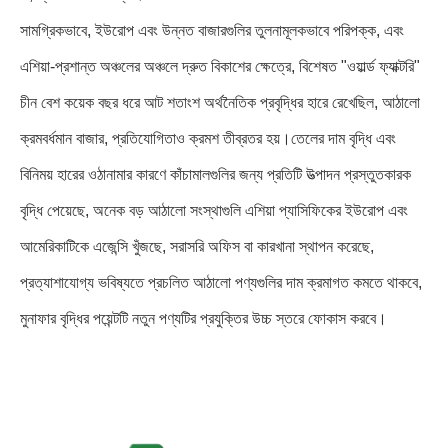
সামগ্রিকভাবে, ইউরোপ এবং উন্নত বাজারগুলির তুলনামূলকভাবে পরিপক্ক, এবং
এশিয়া-প্রশান্ত অঞ্চলের অঞ্চলে দ্রুত বিকাশের ক্ষেত্রে, বিশেষত "ওয়ার্ল্ড ফ্যাক্টরি"
চীন বেশ কয়েক বছর ধরে আট শতাংশ অর্থনৈতিক প্রবৃদ্ধির হারে রেখেছিল, আঠালো
ক্রমবর্ধমান বাজার, প্রতিযোগিতাও ক্রমশ তীব্রতর হয়।তেলের দাম বৃদ্ধি এবং
বিনিময় হারের ওঠানামার কারণে কাঁচামালগুলির জন্য প্রতিটি উত্পাদন প্রস্তুতকারক
বৃদ্ধি পেয়েছে, অনেক বড় আঠালো সংস্থাগুলি এশিয়া প্যাসিফিকের ইউরোপ এবং
আমেরিকাটিকে এজেন্সি খুঁজছে, সরাসরি অফিস বা কারখানা স্থাপন করেছে,
প্রত্যাশাযোগ্য ভবিষ্যতে প্রচলিত আঠালো পণ্যগুলির দাম ক্রমাগত কমতে থাকবে,
মুনাফার বৃদ্ধির পয়েন্টটি নতুন পণ্যটির প্রযুক্তির উচ্চ স্তরে ফোকাস করবে।