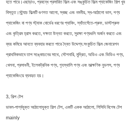
হতে পারে।এছাড়াও, প্রবন্ধে প্রসারিত ফিল্ম এবং সঙ্কুচিত ফিল্ম প্যাকেজিং শিল্প খুব
বিস্তৃত।স্ট্র্যাচ ফিল্মটি গুণগত আলো, স্বচ্ছ এবং নমনীয়, স্ব-আঠালো ভাল, পণ্য
প্যাকেজিং বা পণ্য স্ট্যাক বোর্ডের ধরণের প্যাকিং, স্যাঁতসেঁতে-প্রুফ, ডাস্টপ্রুফ
এবং কৃত্রিম হ্রাস করতে, দক্ষতা উন্নত করতে, সুরক্ষা পণ্যগুলি অর্জন করতে এবং
ব্যয় কমিয়ে আনতে ব্যবহার করতে পারে দ্বৈত উদ্দেশ্য.সংকুচিত ফিল্ম জেনারেশন
প্রাথমিকভাবে তাপ সঙ্কোচনের সাথে, স্টেশনারি, মুদ্রিত, অডিও এবং ভিডিও পণ্য,
খেলনা, প্রসাধনী, ইলেকট্রনিক পণ্য, গৃহস্থালি পণ্য এবং তাত্ক্ষণিক নুডলস, পণ্য
প্যাকেজিংয়ে ব্যবহৃত হয়।
3, শিল্প টেপ
ডাবল-পার্শ্বযুক্ত আঠালোযুক্ত শিল্প টেপ, একটি একক আঠালো, পিসিবি বিশেষ টেপ
mainly