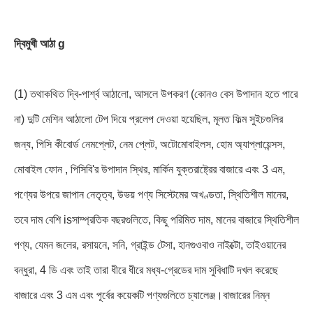
দ্বিমুখী আঠা g
(1) তথাকথিত দ্বি-পার্শ্ব আঠালো, আসলে উপকরণ (কোনও বেস উপাদান হতে পারে
না) দুটি মেশিন আঠালো টেপ দিয়ে প্রলেপ দেওয়া হয়েছিল, মূলত ফিল্ম সুইচগুলির
জন্য, পিসি কীবোর্ড নেমপ্লেট, নেম প্লেট, অটোমোবাইলস, হোম অ্যাপ্লায়েন্সস,
মোবাইল ফোন , পিসিবি'র উপাদান স্থির, মার্কিন যুক্তরাষ্ট্রের বাজারে এবং 3 এম,
পণ্যের উপরে জাপান নেতৃত্ব, উভয় পণ্য সিস্টেমের অখণ্ডতা, স্থিতিশীল মানের,
তবে দাম বেশি isসাম্প্রতিক বছরগুলিতে, কিছু পরিমিত দাম, মানের বাজারে স্থিতিশীল
পণ্য, যেমন জলের, রসায়নে, সনি, গ্রাইন্ড টেসা, হানগুওবাও নাইক্টো, তাইওয়ানের
বন্ধুরা, 4 ডি এবং তাই তারা ধীরে ধীরে মধ্য-গ্রেডের দাম সুবিধাটি দখল করেছে
বাজারে এবং 3 এম এবং পূর্বের কয়েকটি পণ্যগুলিতে চ্যালেঞ্জ।বাজারের নিম্ন