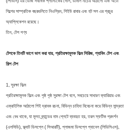
(পিভিসি) এর ডোজ সর্বাধিক প্লাস্টিকের সোল, ডামাল নীচের আঠালো এবং অটো
শিল্পের সাম্প্রতিক বছরগুলিতে নিওপ্রিন, পিইউ রাবার এবং হট সল এর প্রচুর
অ্যাপ্লিকেশন রয়েছে।
তিন, টেপ পণ্য
টেপকে তিনটি ভাগে ভাগ করা যায়, প্রতিরক্ষামূলক ফিল্ম সিরিজ, প্যাকিং টেপ এবং
শিল্প টেপ
1, সুরক্ষা ফিল্ম
প্রতিরক্ষামূলক ফিল্ম এবং পৃষ্ঠ পৃষ্ঠ সুরক্ষা টেপ বলে, সবচেয়ে সাধারণ ক্যারিয়ার এবং
এক্রাইলিক আঠালো পিই দ্রাবক রচনা, বিভিন্ন চাহিদা বিবেচনা করে বিভিন্ন সান্দ্রতা
এবং বেধ থাকে, যা মূলত ব্র্যান্ডের নাম প্লেটে ব্যবহৃত হয়, তরল স্ফটিক প্রদর্শন
(এলসিডি), ফ্ল্যাট ডিসপ্লে ( সিআরটি), প্লাজমা ডিসপ্লে প্যানেল (পিডিপিএস),